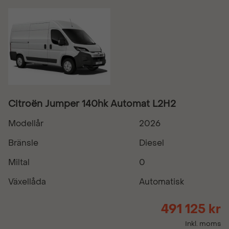
Citroën Jumper 140hk Automat L2H2
Modellår
2026
Bränsle
Diesel
Miltal
0
Växellåda
Automatisk
491 125 kr
Inkl. moms