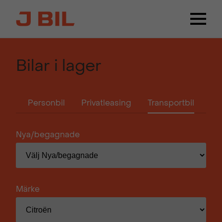
Bilar i lager
Personbil
Privatleasing
Transportbil
Nya/begagnade
Märke