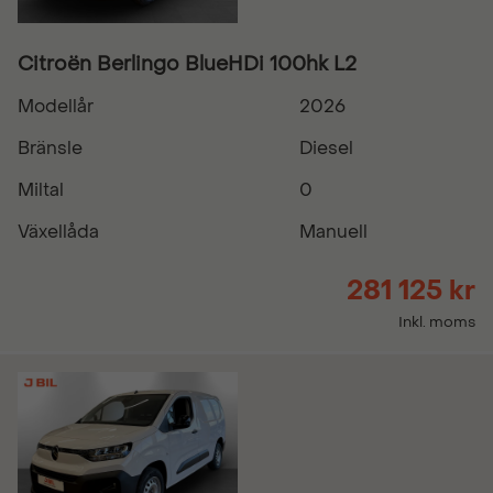
Citroën Berlingo BlueHDi 100hk L2
Modellår
2026
Bränsle
Diesel
Miltal
0
Växellåda
Manuell
281 125 kr
Inkl. moms