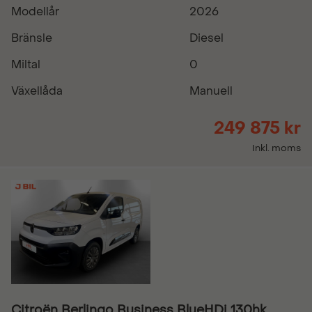
Modellår
2026
Bränsle
Diesel
Miltal
0
Växellåda
Manuell
249 875 kr
Inkl. moms
Citroën Berlingo Business BlueHDi 130hk