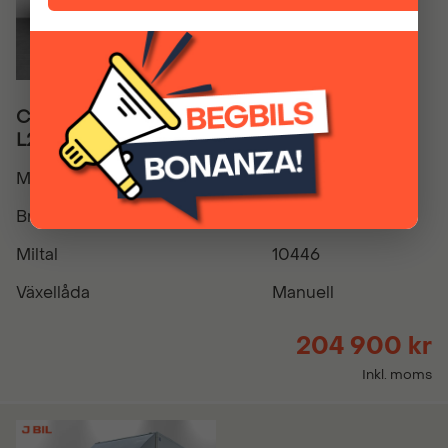
Citroën Jumpy New Business 1.5 BHDi 120hk
L2 CARPLAY P-SENSORER BAK
Modellår
2021
Bränsle
Diesel
Miltal
10446
Växellåda
Manuell
204 900 kr
Inkl. moms