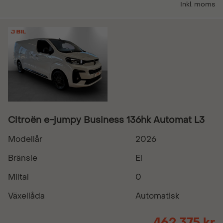
Inkl. moms
Citroën e-jumpy Business 136hk Automat L3
Modellår
2026
Bränsle
El
Miltal
0
Växellåda
Automatisk
462 375 kr