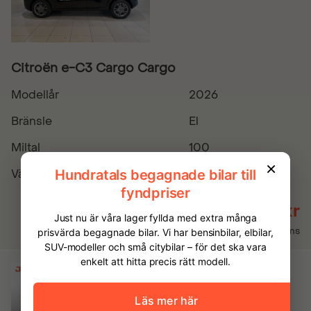
Citroën e-C3 Cargo Cargo
Modellår
2026
Bränsle
El
Miltal
100
Växellåda
Automatisk
329 900 kr
Inkl. moms