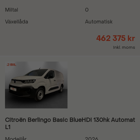
Miltal
0
Växellåda
Automatisk
462 375 kr
Inkl. moms
Citroën Berlingo Basic BlueHDi 130hk Automat
L1
Modellår
2026