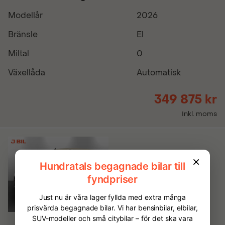
Modellår
2026
Bränsle
El
Miltal
0
Växellåda
Automatisk
349 875 kr
Inkl. moms