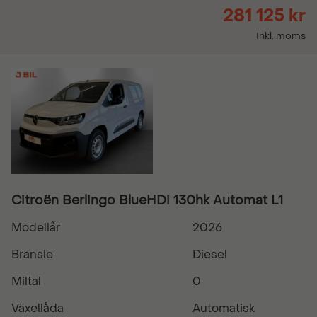
281 125 kr
Inkl. moms
Citroën Berlingo BlueHDi 130hk Automat L1
Modellår
2026
Bränsle
Diesel
Miltal
0
Växellåda
Automatisk