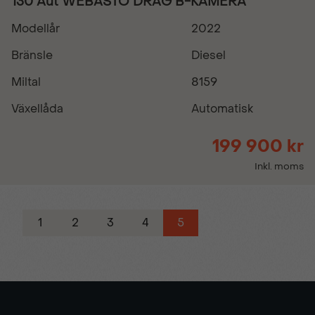
130 Aut WEBASTO DRAG B-KAMERA
Modellår
2022
Bränsle
Diesel
Miltal
8159
Växellåda
Automatisk
199 900 kr
Inkl. moms
1
2
3
4
5