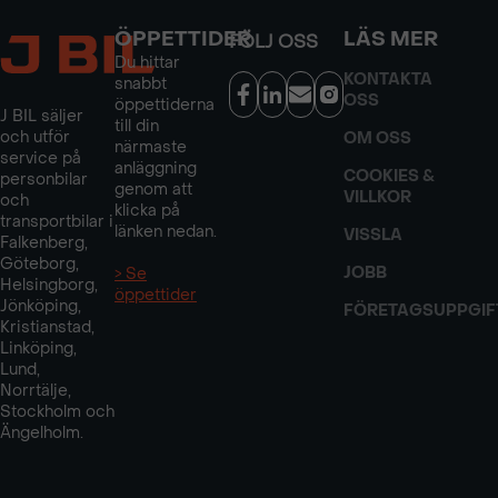
ÖPPETTIDER
LÄS MER
FÖLJ OSS
Du hittar
KONTAKTA
snabbt
OSS
öppettiderna
J BIL säljer
till din
och utför
OM OSS
närmaste
service på
anläggning
COOKIES &
personbilar
genom att
VILLKOR
och
klicka på
transportbilar i
länken nedan.
VISSLA
Falkenberg,
Göteborg,
JOBB
> Se
Helsingborg,
öppettider
Jönköping,
FÖRETAGSUPPGIF
Kristianstad,
Linköping,
Lund,
Norrtälje,
Stockholm och
Ängelholm.