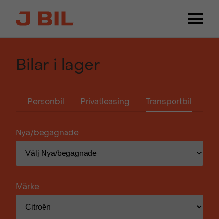
Bilar i lager
Personbil
Privatleasing
Transportbil
Nya/begagnade
Märke