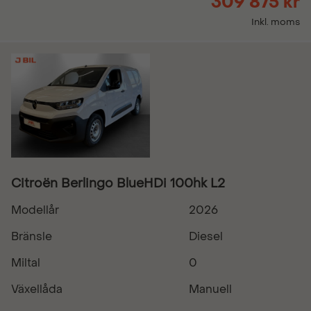
309 875 kr
Inkl. moms
Citroën Berlingo BlueHDi 100hk L2
Modellår
2026
Bränsle
Diesel
Miltal
0
Växellåda
Manuell