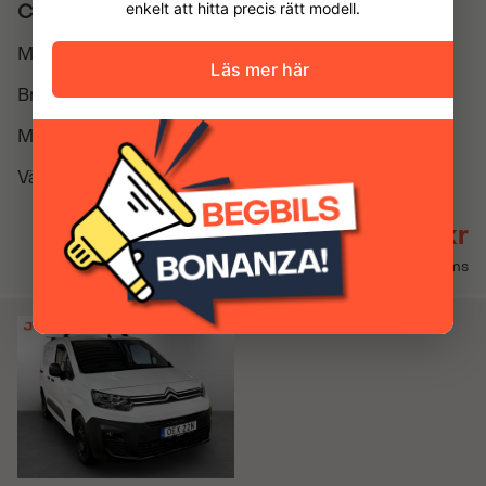
Citroën e-Jumpy L2 75kWh
Modellår
2026
Bränsle
El
Miltal
0
Växellåda
Automatisk
418 625 kr
Inkl. moms