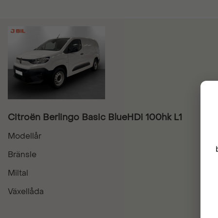
Citroën Berlingo Basic BlueHDi 100hk L1
Modellår
Bränsle
Miltal
Växellåda