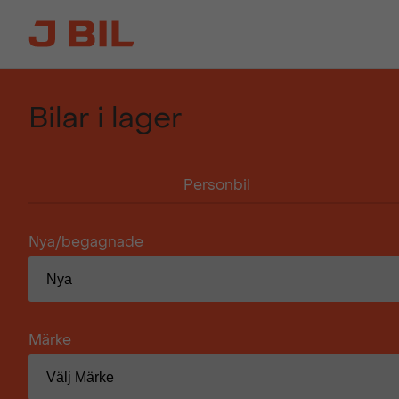
Bilar i lager
Personbil
Nya/begagnade
Märke