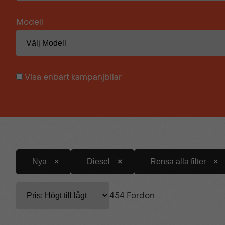
Modell
Visa enbart kampanjbilar
Nya
Diesel
Rensa alla filter
454 Fordon