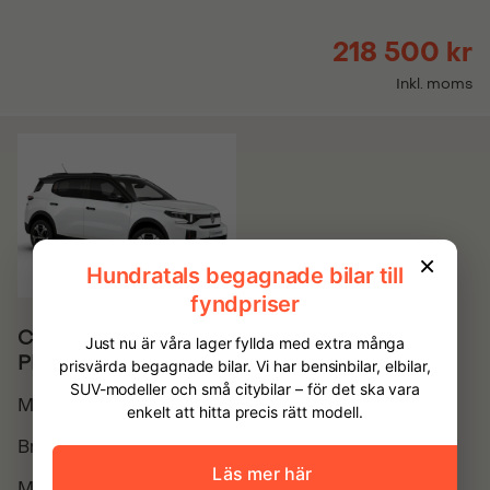
218 500 kr
Inkl. moms
Citroën C3 Aircross MAX Hybrid 145hk -
PRIVATLEASING
Modellår
2026
Bränsle
Hybrid el/bensin
Miltal
0