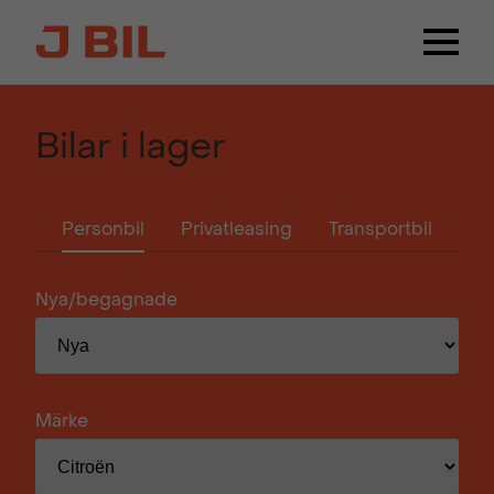
Bilar i lager
Personbil
Privatleasing
Transportbil
Nya/begagnade
Märke