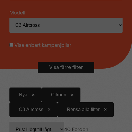
Modell
Visa enbart kampanjbilar
Visa färre filter
Visa fler filter
Nya
Citroën
C3 Aircross
Rensa alla filter
40 Fordon