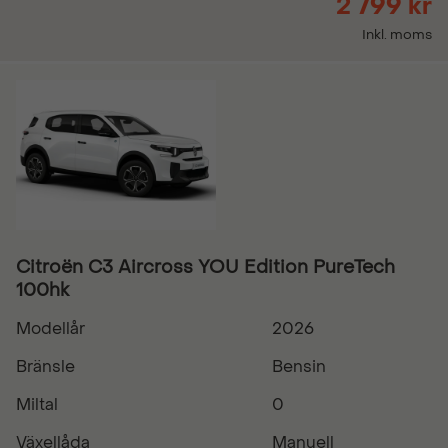
2 799 kr
Inkl. moms
Citroën C3 Aircross YOU Edition PureTech
100hk
Modellår
2026
Bränsle
Bensin
Miltal
0
Växellåda
Manuell