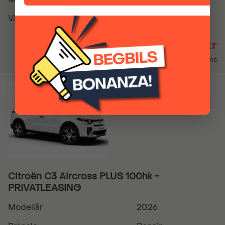
Växellåda
Automatisk
3 399 kr
Inkl. moms
Citroën C3 Aircross PLUS 100hk -
PRIVATLEASING
Modellår
2026