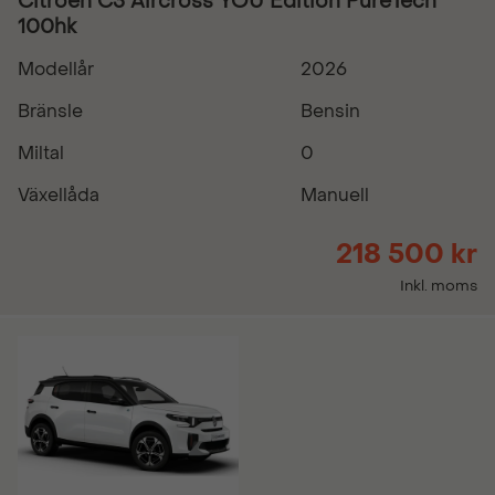
Citroën C3 Aircross YOU Edition PureTech
100hk
Modellår
2026
Bränsle
Bensin
Miltal
0
Växellåda
Manuell
218 500 kr
Inkl. moms