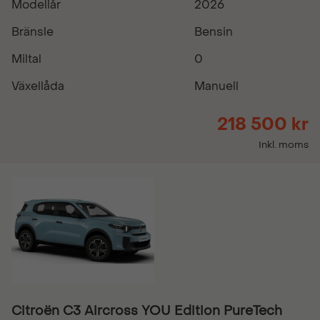
Modellår
2026
Bränsle
Bensin
Miltal
0
Växellåda
Manuell
218 500 kr
Inkl. moms
Citroën C3 Aircross YOU Edition PureTech