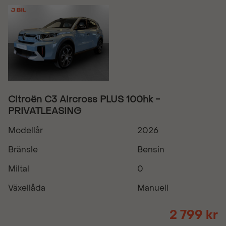
Citroën C3 Aircross PLUS 100hk -
PRIVATLEASING
Modellår
2026
Bränsle
Bensin
Miltal
0
Växellåda
Manuell
2 799 kr