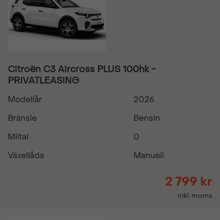
Citroën C3 Aircross PLUS 100hk -
PRIVATLEASING
Modellår
2026
Bränsle
Bensin
Miltal
0
Växellåda
Manuell
2 799 kr
Inkl. moms