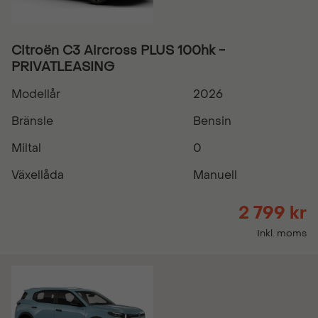
Citroën C3 Aircross PLUS 100hk -
PRIVATLEASING
Modellår
2026
Bränsle
Bensin
Miltal
0
Växellåda
Manuell
2 799 kr
Inkl. moms