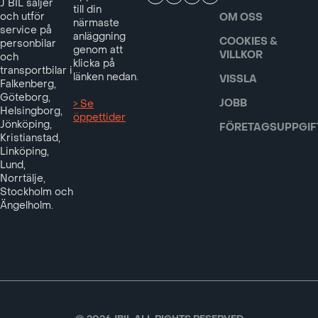
J BIL säljer
till din
och utför
OM OSS
närmaste
service på
anläggning
COOKIES &
personbilar
genom att
VILLKOR
och
klicka på
transportbilar i
länken nedan.
VISSLA
Falkenberg,
Göteborg,
JOBB
> Se
Helsingborg,
öppettider
Jönköping,
FÖRETAGSUPPGIF
Kristianstad,
Linköping,
Lund,
Norrtälje,
Stockholm och
Ängelholm.