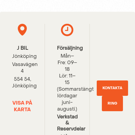
J BIL
Försäljning
Mån–
Jönköping
Fre: 09–
Vasavägen
18
4
Lör: 11–
554 54,
15
Jönköping
KONTAKTA
(Sommarstängt
lördagar
juni-
VISA PÅ
RING
OSS
augusti.)
KARTA
Verkstad
&
Reservdelar