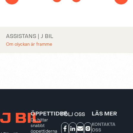
ASSISTANS | J BIL
Om olyckan är framme
ÖPPETTIDER
LÄS MER
FÖLJ OSS
Du hittar
KONTAKTA
snabbt
OSS
öppettiderna