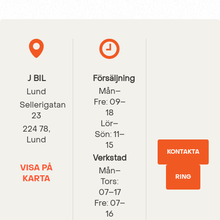
J BIL
Försäljning
Mån–
Lund
Fre: 09–
Sellerigatan
18
23
Lör–
224 78,
Sön: 11–
Lund
15
KONTAKTA
Verkstad
VISA PÅ
Mån–
RING
OSS
KARTA
Tors:
07–17
Fre: 07–
16