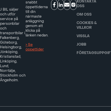
KONTAKTA
snabbt
OSS
öppettiderna
J BIL säljer
till din
och utför
OM OSS
närmaste
service på
anläggning
COOKIES &
personbilar
genom att
VILLKOR
och
klicka på
transportbilar i
länken nedan.
VISSLA
Falkenberg,
Göteborg,
JOBB
> Se
Helsingborg,
öppettider
Jönköping,
FÖRETAGSUPPGIF
Kristianstad,
Linköping,
Lund,
Norrtälje,
Stockholm och
Ängelholm.