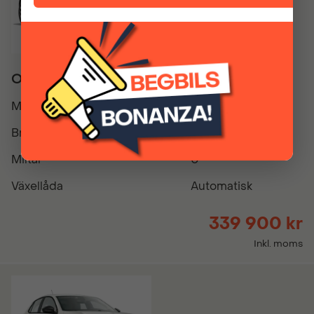
Opel Mokka Hybrid 145hk Aut - 0% RÄNTA!
Modellår
2026
Bränsle
Hybrid el/bensin
Miltal
0
Växellåda
Automatisk
339 900 kr
Inkl. moms