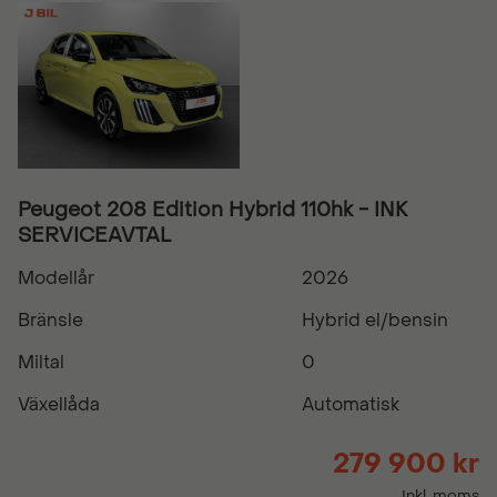
Peugeot 208 Edition Hybrid 110hk - INK
SERVICEAVTAL
Modellår
2026
Bränsle
Hybrid el/bensin
Miltal
0
Växellåda
Automatisk
279 900 kr
Inkl. moms