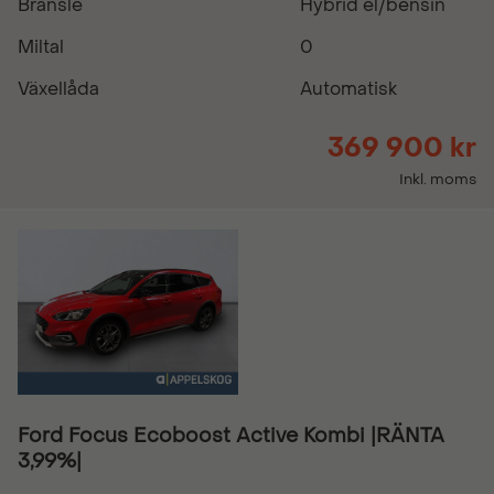
Bränsle
Hybrid el/bensin
Miltal
0
Växellåda
Automatisk
369 900 kr
Inkl. moms
Ford Focus Ecoboost Active Kombi |RÄNTA
3,99%|