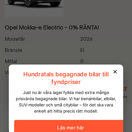
Opel Mokka-e Electric - 0% RÄNTA!
Modellår
2026
Bränsle
El
Miltal
0
Växellåda
Automatisk
439 900 kr
Inkl. moms