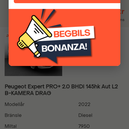
134 900 kr
Inkl. moms
Peugeot Expert PRO+ 2.0 BHDi 145hk Aut L2
B-KAMERA DRAG
Modellår
2022
Bränsle
Diesel
Miltal
7950