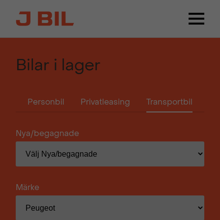
Bilar i lager
Personbil
Privatleasing
Transportbil
Nya/begagnade
Märke