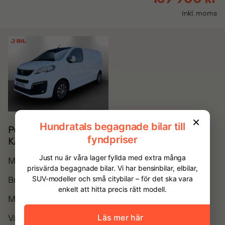
Inkl. moms
Peugeot Expert PRO+ 2.0 BHDi 122hk L2 B-
KAMERA DRAG VÄRMARE
Modellår
2019
Bränsle
Diesel
Miltal
13130
Växellåda
Manuell