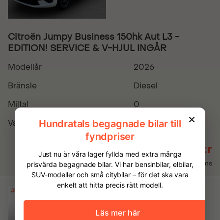
Citroën Jumpy Business 150hk Aut L3 -
EDITION! SERVICE & V-HJUL INGÅR
Modellår
2026
Bränsle
Diesel
Miltal
0
Växellåda
Automatisk
449 875 kr
Inkl. moms