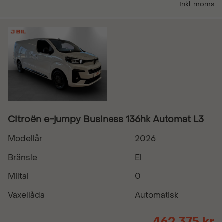
Inkl. moms
Citroën e-jumpy Business 136hk Automat L3
Modellår
2026
Bränsle
El
Miltal
0
Växellåda
Automatisk
462 375 kr