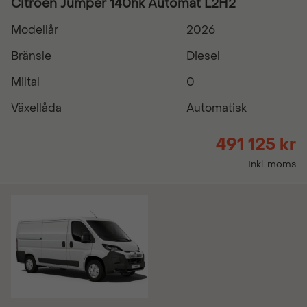
Citroën Jumper 140hk Automat L2H2
Modellår
2026
Bränsle
Diesel
Miltal
0
Växellåda
Automatisk
491 125 kr
Inkl. moms