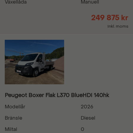
Växellåda
Manuell
249 875 kr
Inkl. moms
Peugeot Boxer Flak L370 BlueHDi 140hk
Modellår
2026
Bränsle
Diesel
Miltal
0