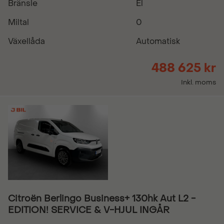
Bränsle
El
Miltal
0
Växellåda
Automatisk
488 625 kr
Inkl. moms
Citroën Berlingo Business+ 130hk Aut L2 -
EDITION! SERVICE & V-HJUL INGÅR