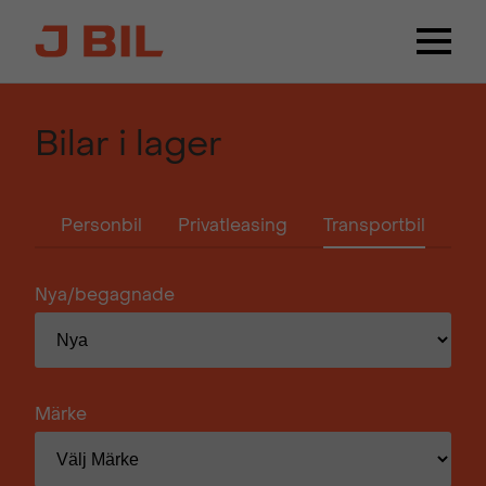
Bilar i lager
Personbil
Privatleasing
Transportbil
Nya/begagnade
Märke