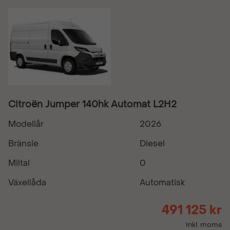
Citroën Jumper 140hk Automat L2H2
Modellår
2026
Bränsle
Diesel
Miltal
0
Växellåda
Automatisk
491 125 kr
Inkl. moms