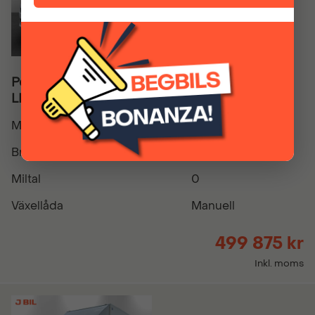
Peugeot Expert Pickup 150hk - OMGÅENDE
LEVERANS!
Modellår
2026
Bränsle
Diesel
Miltal
0
Växellåda
Manuell
499 875 kr
Inkl. moms