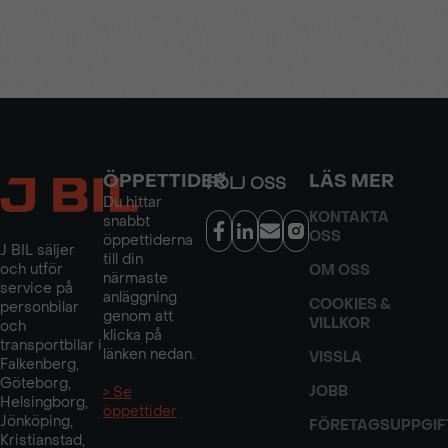
ÖPPETTIDER
LÄS MER
FÖLJ OSS
Du hittar
KONTAKTA
snabbt
OSS
öppettiderna
J BIL säljer
till din
och utför
OM OSS
närmaste
service på
anläggning
COOKIES &
personbilar
genom att
VILLKOR
och
klicka på
transportbilar i
länken nedan.
VISSLA
Falkenberg,
Göteborg,
JOBB
> Se
Helsingborg,
öppettider
Jönköping,
FÖRETAGSUPPGIF
Kristianstad,