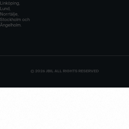
Linköping,
Lund,
Norrtälje,
Stockholm och
Ängelholm.
© 2026 JBIL ALL RIGHTS RESERVED