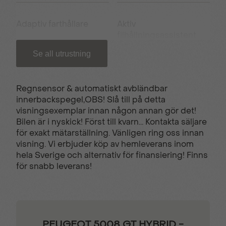
Adaptiv farthållare
Aktiv
filhållningsassistent
Se all utrustning
Backkamera med 180-
Bluetooth
sikt
Regnsensor & automatiskt avbländbar
innerbackspegel,OBS! Slå till på detta
visningsexemplar innan någon annan gör det!
Digitalradio
Elektronisk
Bilen är i nyskick! Först till kvarn... Kontakta säljare
parkeringsbroms
för exakt mätarställning. Vänligen ring oss innan
visning. Vi erbjuder köp av hemleverans inom
hela Sverige och alternativ för finansiering! Finns
El-hissar fram och bak
Elinfällbara sidospeglar
för snabb leverans!
Eluppvärmda
Filhållningsassistent
sidospeglar
PEUGEOT 5008 GT HYBRID -