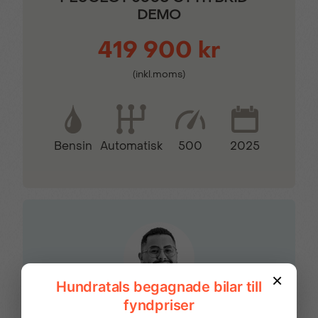
DEMO
Helljusassistent
Hill assist
419 900 kr
(inkl.moms)
Kollisionsvarnare
LED-strålkastare
Motoriserad baklucka
Mörktonade bakrutor
Bensin
500
2025
Automatisk
Nyckelfritt lås- och
Parkeringsradar fram
startsystem
och bak
Trådlös Apple CarPlay
Trötthetsvarnare
Tvåzons
Uppvärmd ratt
FINANSIERING
klimatanläggning