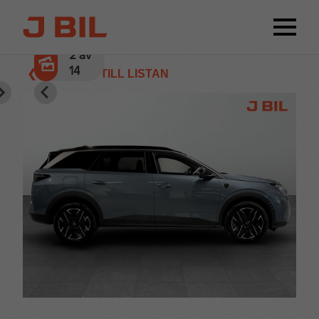
2
av
14
❮ TILLBAKA TILL LISTAN