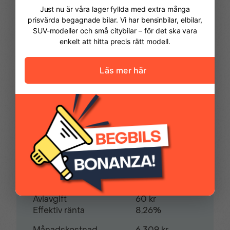
Vi hjälper dig att ordna finansiering av
din bil. Här kan du räkna ut din
USB-ingång
månadskostnad och även göra en
ansökan online.
Kontantinsats
104 975,00 kr
Avbetalningstid
60
månader
Restvärde
0
%
Pris
419 900 kr
Ränta
7,49%
Uppläggningsavgift
795 kr
Aviavgift
60 kr
Effektiv ränta
8,26%
Månadskostnad
6 309 kr