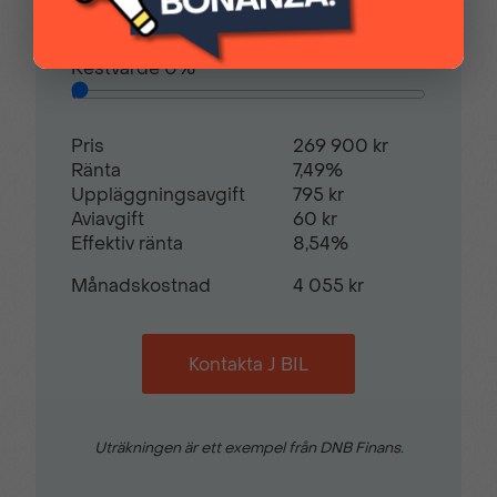
Avbetalningstid
60
månader
Restvärde
0
%
Pris
269 900 kr
Ränta
7,49%
Uppläggningsavgift
795 kr
Aviavgift
60 kr
Effektiv ränta
8,54%
Månadskostnad
4 055 kr
Kontakta J BIL
Uträkningen är ett exempel från DNB Finans.