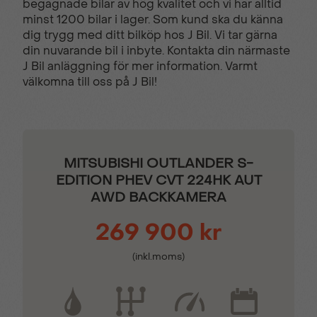
begagnade bilar av hög kvalitet och vi har alltid
Broms-assistans
Centrallås
minst 1200 bilar i lager. Som kund ska du känna
dig trygg med ditt bilköp hos J Bil. Vi tar gärna
din nuvarande bil i inbyte. Kontakta din närmaste
Delbart baksäte
Dimljus fram
J Bil anläggning för mer information. Varmt
välkomna till oss på J Bil!
Elhissar (fram och bak)
Elinfällbara sidospeglar
Euro 6
Euro NCAP 5
MITSUBISHI OUTLANDER S-
EDITION PHEV CVT 224HK AUT
AWD BACKKAMERA
Farthållare
Fällbara baksäten
269 900 kr
Färddator
ISOFIX-fästen bak
(inkl.moms)
Läslampa
Multifunktionsratt