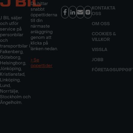
Du hittar
KONTAKTA
snabbt
OSS
öppettiderna
J BIL säljer
till din
och utför
OM OSS
närmaste
service på
anläggning
COOKIES &
personbilar
genom att
VILLKOR
och
klicka på
transportbilar i
länken nedan.
VISSLA
Falkenberg,
Göteborg,
JOBB
> Se
Helsingborg,
öppettider
Jönköping,
FÖRETAGSUPPGIF
Kristianstad,
Linköping,
Lund,
Norrtälje,
Stockholm och
Ängelholm.