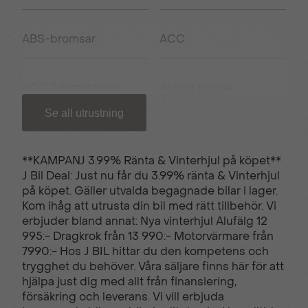
ABS-bromsar
ACC
ACC 2 klimatzoner
Airbag förare
Se all utrustning
Airbag passagerare
Antisladd
fram
**KAMPANJ 3.99% Ränta & Vinterhjul på köpet**
J Bil Deal: Just nu får du 3.99% ränta & Vinterhjul
på köpet. Gäller utvalda begagnade bilar i lager.
Avstängningsbar
Backstartshjälp
Kom ihåg att utrusta din bil med rätt tillbehör. Vi
airbag passagerare
erbjuder bland annat: Nya vinterhjul Alufälg 12
995:- Dragkrok från 13 990:- Motorvärmare från
7990:- Hos J BIL hittar du den kompetens och
Barnlås
Bluetooth (handsfree)
trygghet du behöver. Våra säljare finns här för att
hjälpa just dig med allt från finansiering,
försäkring och leverans. Vi vill erbjuda