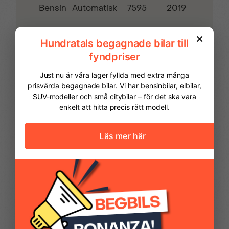
Bensin
7595
2019
Automatisk
Rails
Regnsensor
Servostyrning
Sidoairbags
Sidokrockgardiner
Sminkspegel
FINANSIERING
Startspärr
Svensksåld
Vi hjälper dig att ordna finansiering av
din bil. Här kan du räkna ut din
månadskostnad och även göra en
Yttertemperaturmätare
ansökan online.
Kontantinsats
67 475,00 kr