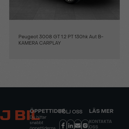
Peugeot 3008 GT 1.2 PT 130hk Aut B-
KAMERA CARPLAY
ÖPPETTIDER
LÄS MER
FÖLJ OSS
Du hittar
KONTAKTA
snabbt
OSS
öppettiderna