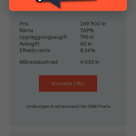
Startspärr
Svensksåld
Restvärde
0
%
Sätesvärme (fram)
Tonade rutor
Pris
269 900 kr
Ränta
7,49%
Uppläggningsavgift
795 kr
Aviavgift
60 kr
Touch-/Pekskärm
Trötthetsvarnare
Effektiv ränta
8,54%
Månadskostnad
4 055 kr
USB-uttag
Yttertemperaturmätare
Kontakta J BIL
Sätesvärme fram
Touch-screen
Uträkningen är ett exempel från DNB Finans.
Alufälgar
Antisladdsystem
Antispinn
Apple carplay