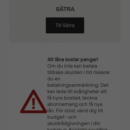
SÄTRA
Back-kamera
Bluetooth
Till Sätra
Centrallås (fjärrstyrt)
Elfönsterhissar (fram)
Filbytesvarning
Handbroms
Att låna kostar pengar!
(elektronisk)
Om du inte kan betala
tillbaka skulden i tid riskerar
du en
Isofix fästen
betalningsanmärkning. Det
kan leda till svårigheter att
få hyra bostad, teckna
abonnemang och få nya
lån. För stöd, vänd dig till
budget- och
skuldrådgivningen i din
kommun. Kontaktuppgifter