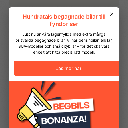
ISOFIX-fästen bak
ISOFIX-fästen fram
LED Strålkastare
Ljussensor
Läslampa
Lättmetallfälgar
FINANSIERING
Vi hjälper dig att ordna finansiering av
Multifunktionsratt
Rails
din bil. Här kan du räkna ut din
månadskostnad och även göra en
ansökan online.
Servostyrning
Sidoairbags
Kontantinsats
67 475,00 kr
Sidokrockgardiner
Sminkspegel
Avbetalningstid
60
månader