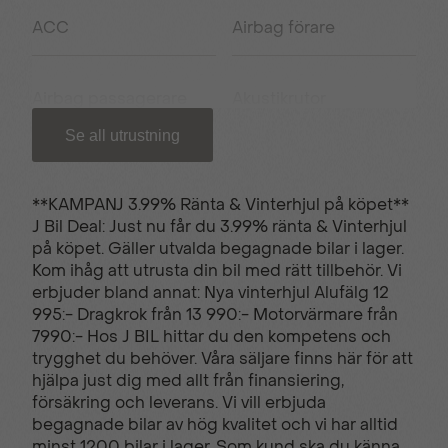
ACC
Airbag förare
Airbag passagerare
Akustikrutor
fram
Se all utrustning
Android Auto
Antisladd
**KAMPANJ 3.99% Ränta & Vinterhjul på köpet**
J Bil Deal: Just nu får du 3.99% ränta & Vinterhjul
på köpet. Gäller utvalda begagnade bilar i lager.
Apple CarPlay
AUX-ingång
Kom ihåg att utrusta din bil med rätt tillbehör. Vi
erbjuder bland annat: Nya vinterhjul Alufälg 12
995:- Dragkrok från 13 990:- Motorvärmare från
Backstartshjälp
Bagagerumsmatta
7990:- Hos J BIL hittar du den kompetens och
trygghet du behöver. Våra säljare finns här för att
hjälpa just dig med allt från finansiering,
försäkring och leverans. Vi vill erbjuda
Barnlås
Bluetooth (handsfree)
begagnade bilar av hög kvalitet och vi har alltid
minst 1200 bilar i lager. Som kund ska du känna