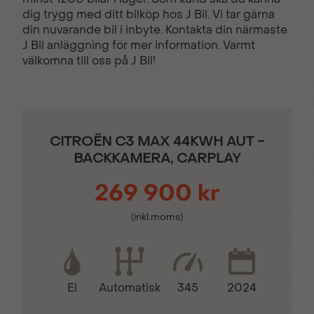
dig trygg med ditt bilköp hos J Bil. Vi tar gärna
Centrallås
Delbart baksäte
din nuvarande bil i inbyte. Kontakta din närmaste
J Bil anläggning för mer information. Varmt
välkomna till oss på J Bil!
Digitalradio (DAB)
Digitalt mätarhus
Elhissar (fram)
Elinfällbara sidospeglar
CITROËN C3 MAX 44KWH AUT -
BACKKAMERA, CARPLAY
Eluppvärmda
Fartbegränsare
sidospeglar
269 900 kr
(inkl.moms)
Farthållare
Fällbara baksäten
Färddator
GPS
El
345
2024
Automatisk