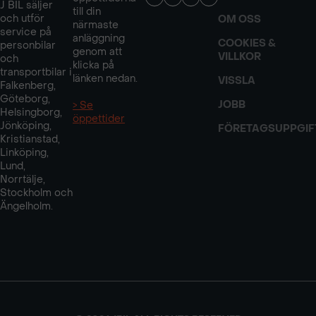
J BIL säljer
till din
och utför
OM OSS
närmaste
service på
anläggning
COOKIES &
personbilar
genom att
VILLKOR
och
klicka på
transportbilar i
länken nedan.
VISSLA
Falkenberg,
Göteborg,
JOBB
> Se
Helsingborg,
öppettider
Jönköping,
FÖRETAGSUPPGIF
Kristianstad,
Linköping,
Lund,
Norrtälje,
Stockholm och
Ängelholm.