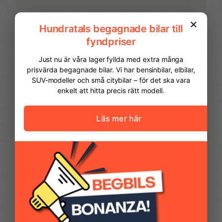
Parkeringssensor fram
Regnsensor
Start- & Stoppfunktion
Stolvärme fram
Stolvärme fram och
Yttertemperaturmätare
bak
FINANSIERING
Vi hjälper dig att ordna finansiering av
din bil. Här kan du räkna ut din
månadskostnad och även göra en
ansökan online.
Kontantinsats
49 975,00 kr
Avbetalningstid
60
månader