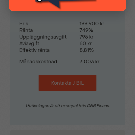
Restvärde
0
%
Pris
199 900 kr
Ränta
7,49%
Uppläggningsavgift
795 kr
Aviavgift
60 kr
Effektiv ränta
8,81%
Månadskostnad
3 003 kr
Kontakta J BIL
Uträkningen är ett exempel från DNB Finans.