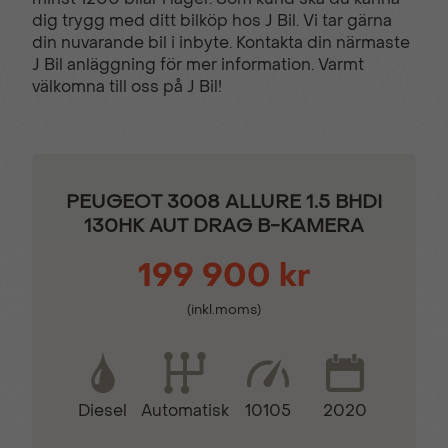
dig trygg med ditt bilköp hos J Bil. Vi tar gärna
Filbytesvarnare
Filhållsassistans
din nuvarande bil i inbyte. Kontakta din närmaste
J Bil anläggning för mer information. Varmt
välkomna till oss på J Bil!
Färddator
Isofix - Barnstolsfästen
KEY LESS -
LED-strålkastare
Startsystem
PEUGEOT 3008 ALLURE 1.5 BHDI
130HK AUT DRAG B-KAMERA
Multifunktions
Mörktonade bakrutor
199 900 kr
touchscreen
(inkl.moms)
Navigation med
Parkeringssensor bak
pekskärm
Diesel
10105
2020
Automatisk