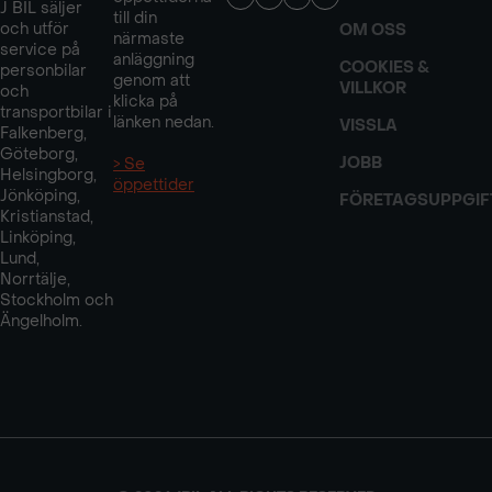
J BIL säljer
till din
och utför
OM OSS
närmaste
service på
anläggning
COOKIES &
personbilar
genom att
VILLKOR
och
klicka på
transportbilar i
länken nedan.
VISSLA
Falkenberg,
Göteborg,
JOBB
> Se
Helsingborg,
öppettider
Jönköping,
FÖRETAGSUPPGIF
Kristianstad,
Linköping,
Lund,
Norrtälje,
Stockholm och
Ängelholm.