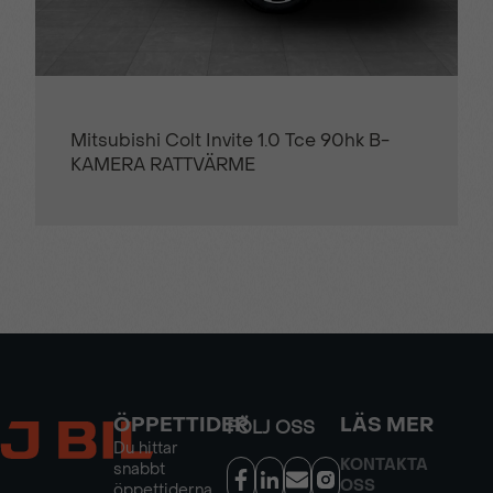
Mitsubishi Colt Invite 1.0 Tce 90hk B-
KAMERA RATTVÄRME
ÖPPETTIDER
LÄS MER
FÖLJ OSS
Du hittar
KONTAKTA
snabbt
OSS
öppettiderna