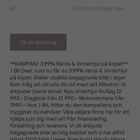
AC
Aluminiumfälgar tum
Antisladdsystem - ESP
Antispinnsystem
Se all utrustning
Armstöd fram
USB uttag
**KAMPANJ 3.99% Ränta & Vinterhjul på köpet**
J Bil Deal: Just nu får du 3.99% ränta & Vinterhjul
Avtagbar dragkrok
Backkamera
på köpet. Gäller utvalda begagnade bilar i lager.
Kom ihåg att utrusta din bil med rätt tillbehör. Vi
erbjuder bland annat: Nya vinterhjul Alufälg 12
Bluetooth - handsfree
Elhissar fram och bak
995:- Dragkrok från 13 990:- Motorvärmare från
7990:- Hos J BIL hittar du den kompetens och
trygghet du behöver. Våra säljare finns här för att
hjälpa just dig med allt från finansiering,
Endast en tidigare
Farthållare
försäkring och leverans. Vi vill erbjuda
ägare
begagnade bilar av hög kvalitet och vi har alltid
minst 1200 bilar i lager. Som kund ska du känna