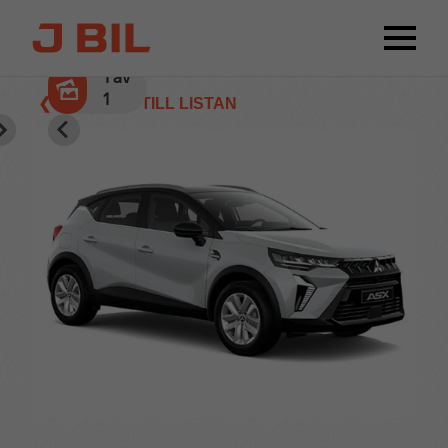
1
av
1
❮ TILLBAKA TILL LISTAN