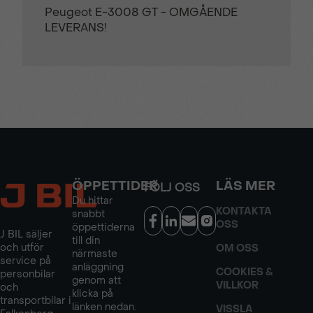
Peugeot E-3008 GT - OMGÅENDE
LEVERANS!
ÖPPETTIDER
LÄS MER
FÖLJ OSS
Du hittar
KONTAKTA
snabbt
OSS
öppettiderna
J BIL säljer
till din
och utför
OM OSS
närmaste
service på
anläggning
COOKIES &
personbilar
genom att
VILLKOR
och
klicka på
transportbilar i
länken nedan.
VISSLA