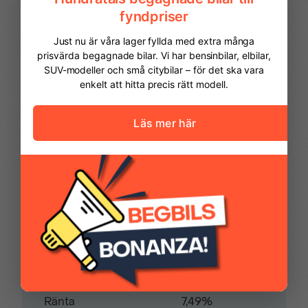
Svartlackerade
Uppvärmd läderratt
sidospeglar
FINANSIERING
Uppvärmda framsäten
Vi hjälper dig att ordna finansiering av
din bil. Här kan du räkna ut din
månadskostnad och även göra en
ansökan online.
Kontantinsats
74 975,00 kr
Avbetalningstid
60
månader
Restvärde
0
%
Pris
299 900 kr
Ränta
7,49%