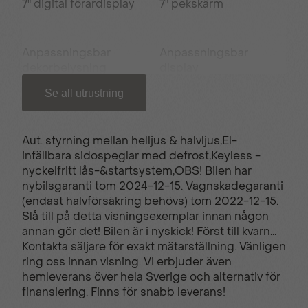
7" digital förardisplay
7" pekskärm
Anpassningsbar
Anpassningsbar
dekorbelysning
display
Se all utrustning
Aut. avbländbar
Automatisk
backspegel
klimatanläggning
Aut. styrning mellan helljus & halvljus,El-
infällbara sidospeglar med defrost,Keyless -
nyckelfritt lås-&startsystem,OBS! Bilen har
Automatisk
Backkamera
nybilsgaranti tom 2024-12-15. Vagnskadegaranti
panikbromsassistans
(endast halvförsäkring behövs) tom 2022-12-15.
Slå till på detta visningsexemplar innan någon
annan gör det! Bilen är i nyskick! Först till kvarn...
Dödavinkelvarnare
eCall
Kontakta säljare för exakt mätarställning. Vänligen
ring oss innan visning. Vi erbjuder även
hemleverans över hela Sverige och alternativ för
finansiering. Finns för snabb leverans!
Elektrisk
Fartbegränsare