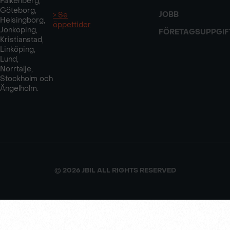
Falkenberg,
Göteborg,
JOBB
> Se
Helsingborg,
öppettider
Jönköping,
FÖRETAGSUPPGIF
Kristianstad,
Linköping,
Lund,
Norrtälje,
Stockholm och
Ängelholm.
© 2026 JBIL ALL RIGHTS RESERVED