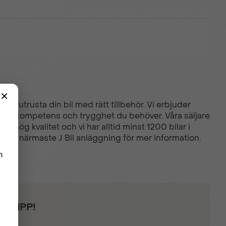
tt utrusta din bil med rätt tillbehör. Vi erbjuder
du den kompetens och trygghet du behöver. Våra säljare
av hög kvalitet och vi har alltid minst 1200 bilar i
ta din närmaste J Bil anläggning för mer information.
 KLIPP!