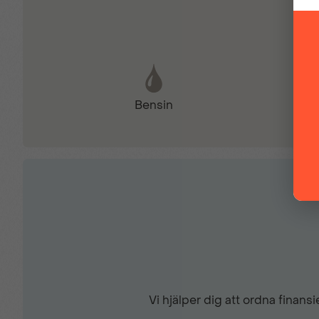
Komplett ifylld servicebok
Parkeringssensor bak
Bensin
Regnsensor
Stolvärme fram
Yttertemperaturmätare
Vi hjälper dig att ordna finan