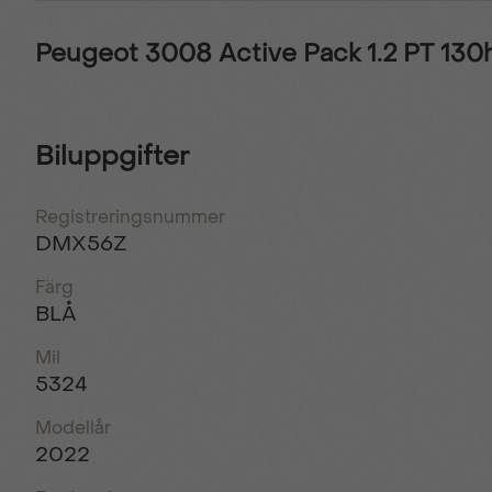
Peugeot 3008 Active Pack 1.2 PT 130
Biluppgifter
Registreringsnummer
DMX56Z
Färg
BLÅ
Mil
5324
Modellår
2022