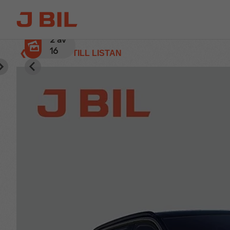
2
av
16
❮ TILLBAKA TILL LISTAN