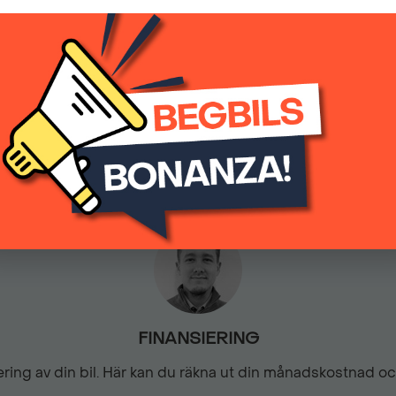
199 900 kr
(inkl.moms)
Multifunktions touchscree
Parkeringssensor fram
5324
Manuell
Start- & Stoppfunktion
Svensksåld
FINANSIERING
siering av din bil. Här kan du räkna ut din månadskostnad o