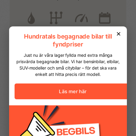
Parkeringssensor bak
Parkeringssensor fram
Regnsensor
Start- & Stoppfunktion
Bensin
3644
2023
Automatisk
Yttertemperaturmätare
FINANSIERING
Vi hjälper dig att ordna finansiering av
din bil. Här kan du räkna ut din
månadskostnad och även göra en
ansökan online.