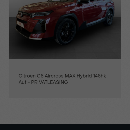
cross MAX Hybrid 145hk
Citroën C5 Aircros
EASING
Aut - PRIVATLEAS