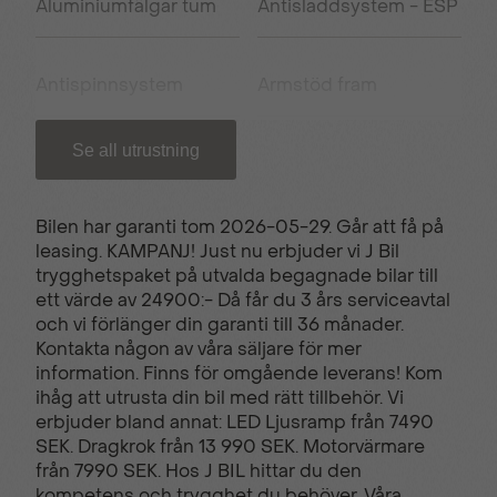
Aluminiumfälgar tum
Antisladdsystem - ESP
Antispinnsystem
Armstöd fram
Se all utrustning
Apple carplay/Android
USB uttag
auto
Bilen har garanti tom 2026-05-29. Går att få på
leasing. KAMPANJ! Just nu erbjuder vi J Bil
Backkamera
Bluetooth - handsfree
trygghetspaket på utvalda begagnade bilar till
ett värde av 24900:- Då får du 3 års serviceavtal
och vi förlänger din garanti till 36 månader.
Elhissar fram och bak
El-infällbara
Kontakta någon av våra säljare för mer
sidospeglar
information. Finns för omgående leverans! Kom
ihåg att utrusta din bil med rätt tillbehör. Vi
erbjuder bland annat: LED Ljusramp från 7490
SEK. Dragkrok från 13 990 SEK. Motorvärmare
El-uppvärmd ratt
Farthållare
från 7990 SEK. Hos J BIL hittar du den
kompetens och trygghet du behöver. Våra