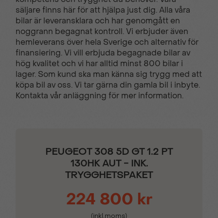
säljare finns här för att hjälpa just dig. Alla våra
Filbytesvarnare
Filhållsassistans
bilar är leveransklara och har genomgått en
noggrann begagnat kontroll. Vi erbjuder även
hemleverans över hela Sverige och alternativ för
Färddator
Isofix - Barnstolsfästen
finansiering. Vi vill erbjuda begagnade bilar av
hög kvalitet och vi har alltid minst 800 bilar i
lager. Som kund ska man känna sig trygg med att
KEY LESS -
Komplett ifylld
köpa bil av oss. Vi tar gärna din gamla bil i inbyte.
Startsystem
servicebok
Kontakta vår anläggning för mer information.
LED-strålkastare
Multifunktions
touchscreen
PEUGEOT 308 5D GT 1.2 PT
130HK AUT - INK.
Mörktonade bakrutor
Navigation med
TRYGGHETSPAKET
pekskärm
224 800 kr
(inkl.moms)