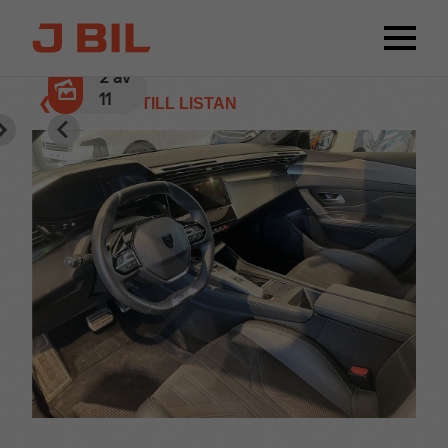
3
av
11
❮ TILLBAKA TILL LISTAN