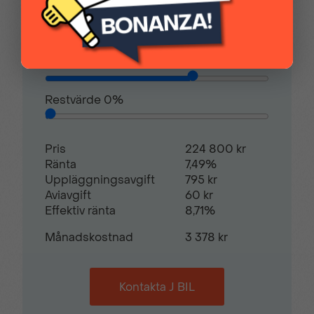
Kontantinsats
56 200,00 kr
Avbetalningstid
60
månader
Restvärde
0
%
Pris
224 800 kr
Ränta
7,49%
Uppläggningsavgift
795 kr
Aviavgift
60 kr
Effektiv ränta
8,71%
Månadskostnad
3 378 kr
Kontakta J BIL