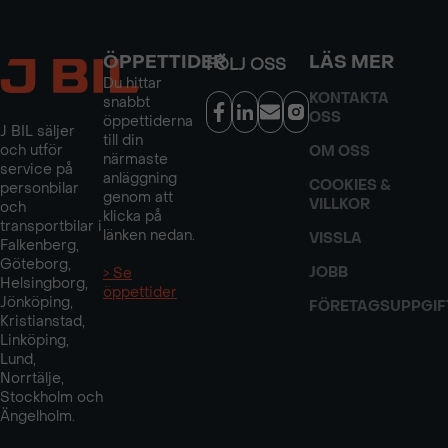
ÖPPETTIDER
LÄS MER
FÖLJ OSS
Du hittar
KONTAKTA
snabbt
OSS
öppettiderna
J BIL säljer
till din
och utför
OM OSS
närmaste
service på
anläggning
COOKIES &
personbilar
genom att
VILLKOR
och
klicka på
transportbilar i
länken nedan.
VISSLA
Falkenberg,
Göteborg,
JOBB
> Se
Helsingborg,
öppettider
Jönköping,
FÖRETAGSUPPGIF
Kristianstad,
Linköping,
Lund,
Norrtälje,
Stockholm och
Ängelholm.