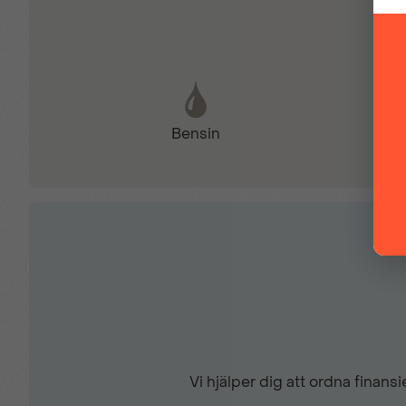
Elhissar fram och bak
Elstol förare
Bensin
Filbytesvarnare
Färddator
LED-strålkastare
Mörktonade bakrutor
Vi hjälper dig att ordna finan