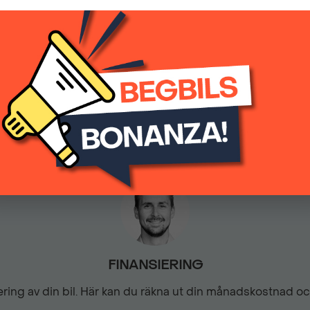
349 900 kr
(inkl.moms)
El-infällbara sidospeglar
El-uppvärmd ratt
5125
Automatisk
Filhållsassistans
Isofix - Barnstolsfästen
Motoriserad bagagelucka
FINANSIERING
Navigation med färgskärm
siering av din bil. Här kan du räkna ut din månadskostnad o