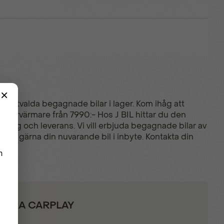
er utvalda begagnade bilar i lager. Kom ihåg att
- Motorvärmare från 7990:- Hos J BIL hittar du den
äkring och leverans. Vi vill erbjuda begagnade bilar av
Vi tar gärna din nuvarande bil i inbyte. Kontakta din
AMERA CARPLAY