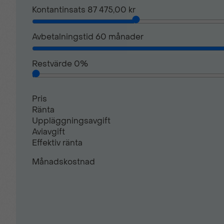
Kontantinsats
87 475,00 kr
Parkeringssensor bak
Avbetalningstid
60
månader
Regnsensor
Restvärde
0
%
Start- & Stoppfunktion
Pris
Ränta
Uppläggningsavgift
Svensksåld
Aviavgift
Effektiv ränta
Månadskostnad