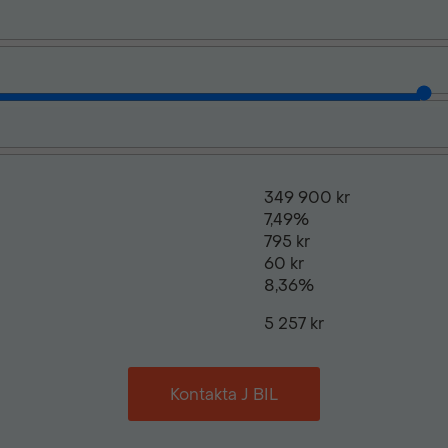
Parkeringssensor fram
Skinnklädsel
Stolvärme fram
349 900 kr
7,49%
795 kr
Yttertemperaturmätare
60 kr
8,36%
5 257 kr
Kontakta J BIL