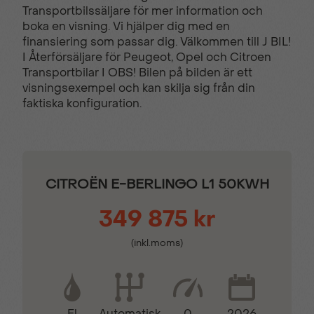
Transportbilssäljare för mer information och
boka en visning. Vi hjälper dig med en
finansiering som passar dig. Välkommen till J BIL!
Automatisk
Belysning i
I Återförsäljare för Peugeot, Opel och Citroen
klimatanläggning
lastutrymmet
Transportbilar I OBS! Bilen på bilden är ett
visningsexempel och kan skilja sig från din
faktiska konfiguration.
Belysning i skåp
Bluetooth & USB
DAB
Digital klocka
CITROËN E-BERLINGO L1 50KWH
Digital serviceindikator
Dimstrålkastare
349 875 kr
(inkl.moms)
Dragkrok
Elektrisk startspärr
Eljusterbara
Eluppvärmd vindruta
El
0
2026
Automatisk