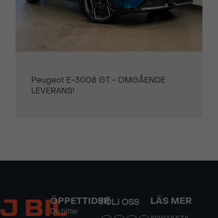
Peugeot E-3008 GT - OMGÅENDE
LEVERANS!
ÖPPETTIDER
LÄS MER
FÖLJ OSS
Du hittar