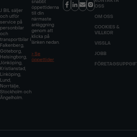
KONTAKTA
snabbt
OSS
öppettiderna
J BIL säljer
till din
och utför
OM OSS
närmaste
service på
anläggning
COOKIES &
personbilar
genom att
VILLKOR
och
klicka på
transportbilar i
länken nedan.
VISSLA
Falkenberg,
Göteborg,
JOBB
> Se
Helsingborg,
öppettider
Jönköping,
FÖRETAGSUPPGIF
Kristianstad,
Linköping,
Lund,
Norrtälje,
Stockholm och
Ängelholm.