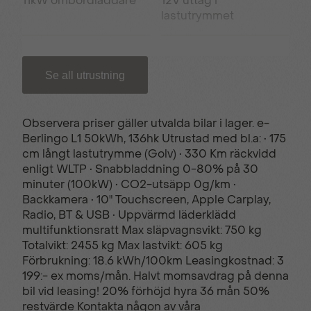
11kW ombordladdare
12V uttag i
lastutrymmet
16” Stålfälgar
180° Öppningsbara
Se all utrustning
bakdörrar
Observera priser gäller utvalda bilar i lager. e-
220V uttag i kupé
3-fas laddkabel
Berlingo L1 50kWh, 136hk Utrustad med bl.a: • 175
cm långt lastutrymme (Golv) • 330 Km räckvidd
enligt WLTP • Snabbladdning 0-80% på 30
4st lastöglor
6st fästöglor i golvet
minuter (100kW) • CO2-utsäpp 0g/km •
Backkamera • 10" Touchscreen, Apple Carplay,
Radio, BT & USB • Uppvärmd läderklädd
ABS (låsningsfria
Advanced Comfort
multifunktionsratt Max släpvagnsvikt: 750 kg
bromsar)
(Komfortsoffa)
Totalvikt: 2455 kg Max lastvikt: 605 kg
Förbrukning: 18.6 kWh/100km Leasingkostnad: 3
199:- ex moms/mån. Halvt momsavdrag på denna
bil vid leasing! 20% förhöjd hyra 36 mån 50%
Advanced Emergency
Apple CarPlay®
restvärde Kontakta någon av våra
braking system