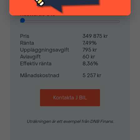
Restvärde
0
%
Helljusassistent
Hill assist
Pris
349 875 kr
Justerbar ratt
Justerbart förarsäte
Ränta
7,49%
Uppläggningsavgift
795 kr
Aviavgift
60 kr
Mellanvägg med
Nackskydd justerbara i
Effektiv ränta
8,36%
genomlastningslucka
höjd
Månadskostnad
5 257 kr
Parkeringsensorer bak
Radio
Kontakta J BIL
Regnsensor
Servostyrning
Uträkningen är ett exempel från DNB Finans.
Sidospeglar med
Skyddsinklädnad