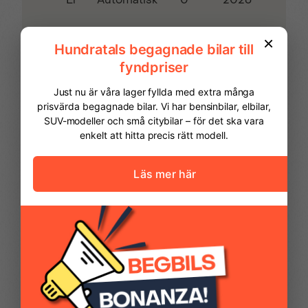
sidospeglar
ESP & ASR –antisladd-
Fartbegränsare
& spinnsystem
Farthållare
Filhållningsassistans
FINANSIERING
Fjärrnyckel med
Fjärrstyrt centrallås
Vi hjälper dig att ordna finansiering av
reservnyckel
din bil. Här kan du räkna ut din
månadskostnad och även göra en
ansökan online.
Förvaringsfack taket
Förvaringsfack under
ovan förare
handskfacket
Kontantinsats
87 468,00 kr
Halogenstrålkastare
Handskfack
Avbetalningstid
60
månader