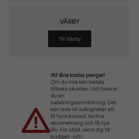
defroster
väggar
VÄSBY
Skyddsplast golv i
Trafikskyltsavläsning
lastutrymmet
Till Väsby
Trötthetsvarnare
Tygklädsel Grå Mistral
Att låna kostar pengar!
Uppvärmd
Uppvärmda säten
Om du inte kan betala
multifunktionsratt
tillbaka skulden i tid riskerar
du en
betalningsanmärkning. Det
VAEB (Videoassisterad
Visiopark 180°
kan leda till svårigheter att
Autobroms)
Backkamera
få hyra bostad, teckna
abonnemang och få nya
lån. För stöd, vänd dig till
budget- och