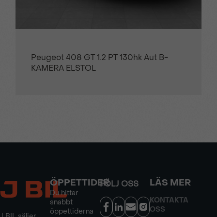
Regnsensor
Svarta exteriöra detaljer
Citroën C4 Max+ 1.2 PT 130hk Aut B-
Trådlös Apple
Trådlös mobilladdning
KAMERA CARPLAY
CarPlay/Android Auto
Trötthetsvarnare
Uppvärmd bakruta
Uppvärmd framruta
Uppvärmd ratt
Uppvärmda
Uppvärmda säten
ÖPPETTIDER
LÄS MER
FÖLJ OSS
backspeglar
Du hittar
KONTAKTA
snabbt
OSS
öppettiderna
J BIL säljer