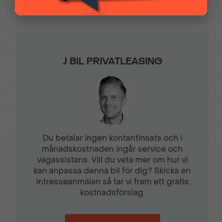
ESP & ASR antisladd-
Farthållare
& spinnsystem
J BIL PRIVATLEASING
Filbytsvarnare
Färddator
Hastighetsbegränsare
Hastighetsskyltavläsning
Du betalar ingen kontantinsats och i
månadskostnaden ingår service och
Helljusassistent
Hill Start Assist
vägassistans. Vill du veta mer om hur vi
kan anpassa denna bil för dig? Skicka en
intresseanmälan så tar vi fram ett gratis
Höjdjusterbar
Inbyggd 3D navigation
kostnadsförslag.
förarstol