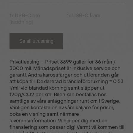
1x USB-C bak
1x USB-C fram
(laddning)
Se all utrustning
3D LED-ljus bak
6 AirBags
Privatleasing – Priset 3399 gäller för 36 mån /
ABS-bromsar
Aktiv filhållning
3000 mil. Månadspriset är inklusive service och
garanti. Andra karossfärger och utföranden går
att köpa till. Deklarerad bränsleförbrukning = 0.53
Akustisk varning för
Automatisk avbländbar
l/mil vid blandad körning samt släpper ut
fotgängare
backspegel
120g/CO2 per km! Bilen kan beställas hos
samtliga av våra anläggningar runt om i Sverige.
Vänligen kontakta en av våra säljare för priser,
Automatisk
Automatisk strålkastare
boka en visning samt närmare
luftkonditionering
leveransinformation. Vi hjälper dig med en
finansiering som passar dig! Varmt välkommen till