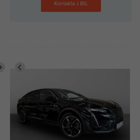
Kontakta J BIL
ISOFIX-fäste bak
Konstläderklädd ratt
LED-strålkastare fram
Luftkonditionering (AC)
Metropolitan grå
My Citroën Play
konstläder
Mörktonade rutor bak
Ny ljussignatur
Nya Citroën Head-Up
Parkeringsensorer fram
display
Parkeringssensorer
Radioreglage på ratten
bak