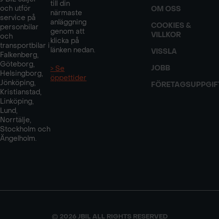
till din
och utför
OM OSS
närmaste
service på
anläggning
COOKIES &
personbilar
genom att
VILLKOR
och
klicka på
transportbilar i
länken nedan.
VISSLA
Falkenberg,
Göteborg,
JOBB
> Se
Helsingborg,
öppettider
Jönköping,
FÖRETAGSUPPGIF
Kristianstad,
Linköping,
Lund,
Norrtälje,
Stockholm och
Ängelholm.
© 2026 JBIL ALL RIGHTS RESERVED