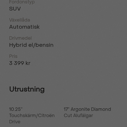
Fordonstyp
SUV
Växellåda
Automatisk
Drivmedel
Hybrid el/bensin
Pris
3 399 kr
Utrustning
10.25’’
17” Argonite Diamond
Touchskärm/Citroën
Cut Alufälgar
Drive