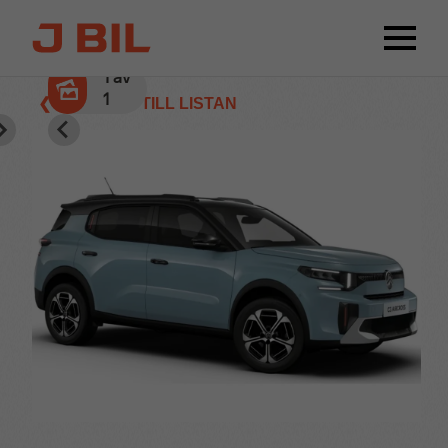
1
av
1
❮ TILLBAKA TILL LISTAN