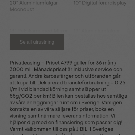
20” Aluminiumfälgar
10’’ Digital förardisplay
Moondust
13” Pekskärm med Mirror
19” Aluminiumfälgar
Screen
Zicron
Se all utrustning
2 mugghållare
2 zon automatisk
Privatleasing – Priset 4799 gäller för 36 mån /
klimatanläggning
3000 mil. Månadspriset är inklusive service och
garanti. Andra karossfärger och utföranden går
att köpa till. Deklarerad bränsleförbrukning = 0.25
2-läges
360 graders kamera
l/mil vid blandad körning samt släpper ut
bagageutrymme
55g/CO2 per km! Bilen kan beställas hos samtliga
av våra anläggningar runt om i Sverige. Vänligen
kontakta en av våra säljare för priser, boka en
3D-inbyggd navigation
6 AirBags
visning samt närmare leveransinformation. Vi
hjälper dig med en finansiering som passar dig!
Varmt välkommen till oss på J BIL! I Sveriges