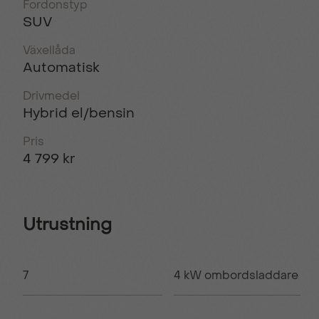
Fordonstyp
SUV
Växellåda
Automatisk
Drivmedel
Hybrid el/bensin
Pris
4 799 kr
Utrustning
7
4 kW ombordsladdare