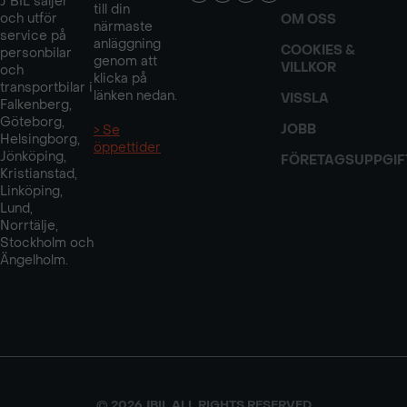
J BIL säljer
till din
och utför
OM OSS
närmaste
Uppvärmbar framruta
Uppvärmbar ratt
service på
anläggning
COOKIES &
personbilar
genom att
VILLKOR
och
klicka på
transportbilar i
Uppvärmbara säten fram
Utökad head-up-
länken nedan.
VISSLA
Falkenberg,
display
Göteborg,
JOBB
> Se
Helsingborg,
öppettider
Jönköping,
FÖRETAGSUPPGIF
Kristianstad,
Utökad nivå 2
Utökad
Linköping,
halvautonom körning
säkerhetsbroms med
Lund,
radar
Norrtälje,
Stockholm och
Ängelholm.
© 2026 JBIL ALL RIGHTS RESERVED