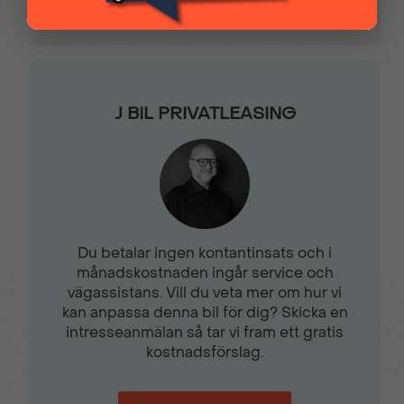
Eluppvärmd bakruta
Eluppvärmda
backspeglar
J BIL PRIVATLEASING
ESP & ASR –antisladd-
Farthållare med
& spinnsystem
Stop&Go funktion
Färddator
Förarsäte med
minnesfunktion
Du betalar ingen kontantinsats och i
månadskostnaden ingår service och
vägassistans. Vill du veta mer om hur vi
Halvautomatisk
Handsfree Bluetooth
kan anpassa denna bil för dig? Skicka en
filbytesassistans
intresseanmälan så tar vi fram ett gratis
kostnadsförslag.
Hastighetsskyltavläsning
Hill Start Assist