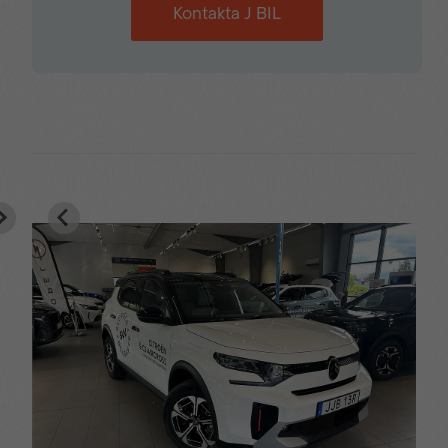
Kontakta J BIL
Höjdjusterbar förarstol
ISOFIX-fäste i
baksätet
Justerbar ratt
Körfältspositionsassist
Lastnät i
LED dimljus fram
bagageutrymmet
Matrix LED-strålkastare
Mittkonsol med
förvaring
Motoriserad handsfree
Mörktonade rutor
baklucka