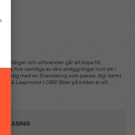
arsäte
rossfärger och utföranden går att köpa till.
tällas hos samtliga av våra anläggningar runt om i
hjälper dig med en finansiering som passar dig! Varmt
i, DS & Leapmotor I OBS! Bilen på bilden är ett
ckspegel
ATLEASING