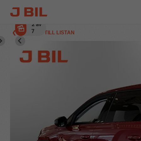
3
av
7
❮ TILLBAKA TILL LISTAN