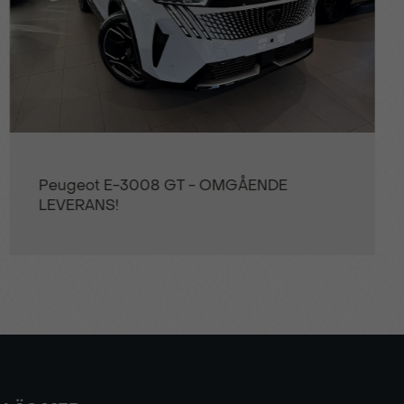
Peugeot 308 SW GT 1.2 PT 130hk Aut B-
KAMERA ELSTOL
körning