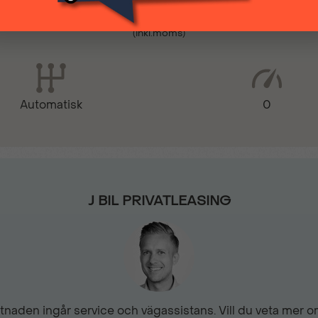
3 599 kr
(inkl.moms)
El-parkeringsbroms
Eluppvärmd bakruta
0
Automatisk
ESP & ASR –antisladd- & 
Färddator
J BIL PRIVATLEASING
Handsfree Bluetooth
Hill Start Assist
naden ingår service och vägassistans. Vill du veta mer om