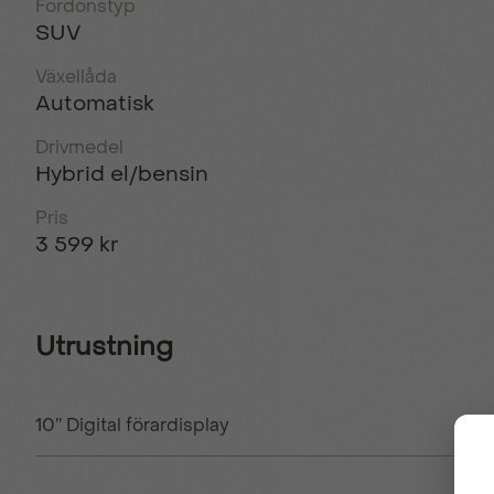
Fordonstyp
SUV
Växellåda
Automatisk
Drivmedel
Hybrid el/bensin
Pris
3 599 kr
Utrustning
10’’ Digital förardisplay