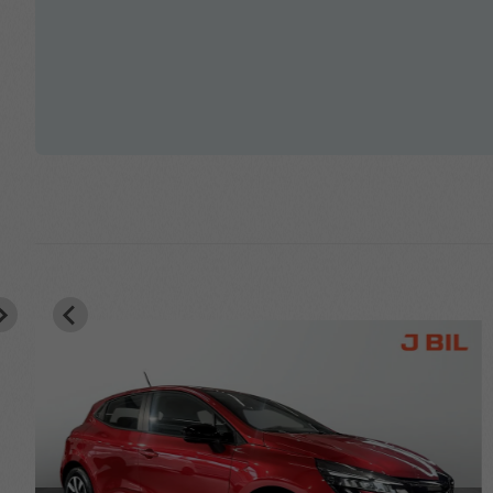
Höjdjusterbar förarstol
Justerbar ratt
Lastnät i bagageutrymmet
LED Strålkastare
Motoriserad handsfree baklucka
Nyckelfritt lås & startsystem