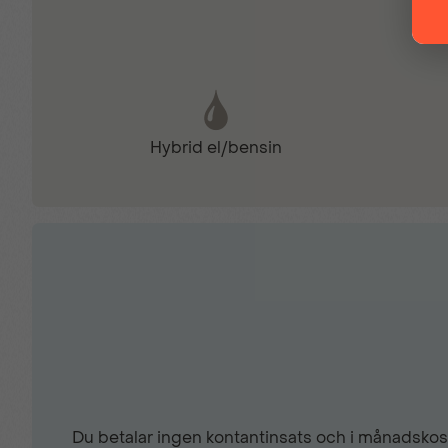
Dödavinkelvarnare
Elinnfällbara backspeglar
Hybrid el/bensin
Eluppvärmda backspeglar
Farthållare med Stop&Go funktion
Halvautomatisk filbytesassistans
Hastighetsskyltavläsning
Du betalar ingen kontantinsats och i månadskost