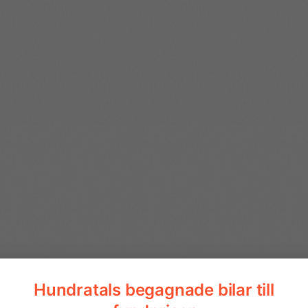
13” Pekskärm med Mirror S