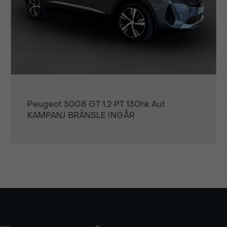
Smart Beam Assist
Trådlösmobilladdare
Uppkopplade tjänster 4G
Peugeot E-3008 GT - OMGÅENDE
Uppvärmbar ratt
LEVERANS!
Utökad nivå 2 halvautonom 