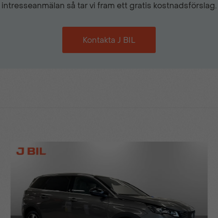
intresseanmälan så tar vi fram ett gratis kostnadsförslag.
ISOFIX-fäste i baksätet
Kontakta J BIL
Körfältspositionsassist
LED dimljus fram
Mittkonsol med förvaring
Mörktonade rutor
Parkeringssensorer fram &