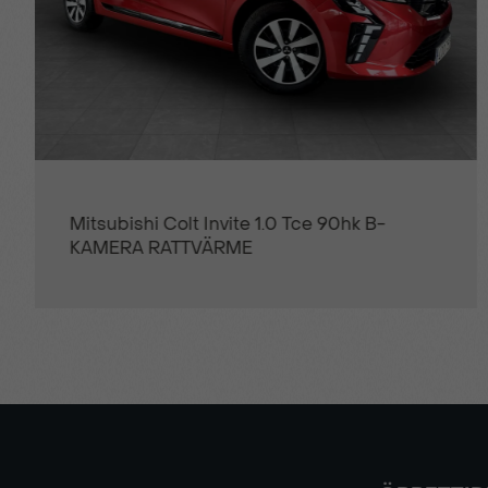
Regnsensor
Surround Sound
Trötthetsvarnare
Peugeot 5008 GT 1.2 PT 130hk Aut
Uppvärmbar framruta
KAMPANJ BRÄNSLE INGÅR
Uppvärmbara säten fram
Utökad säkerhetsbroms med radar