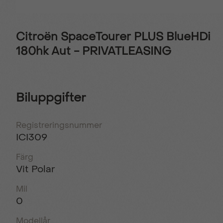
Citroën SpaceTourer PLUS BlueHDi
180hk Aut - PRIVATLEASING
Biluppgifter
Registreringsnummer
ICI309
Färg
Vit Polar
Mil
0
Modellår