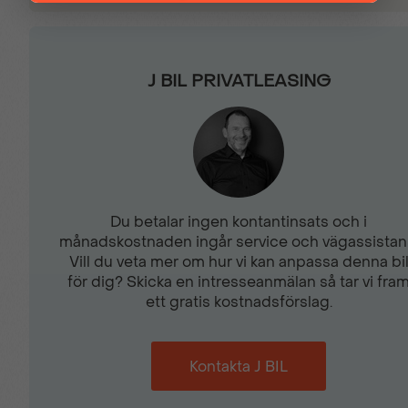
Gardinkrockkuddar
Golv med gummibeläggn
Hill Assist
Huvudkrockkuddar
J BIL PRIVATLEASING
Inbyggd laddare 11 kW
Individuella läslampor
LED-strålkastare
LED varselljus
Du betalar ingen kontantinsats och i
månadskostnaden ingår service och vägassistan
Vill du veta mer om hur vi kan anpassa denna bi
Låsningsfritt
Mirror screen
för dig? Skicka en intresseanmälan så tar vi fra
bromssystem
ett gratis kostnadsförslag.
Multifunktionell
Mörktonad bakruta
Kontakta J BIL
pekskärm