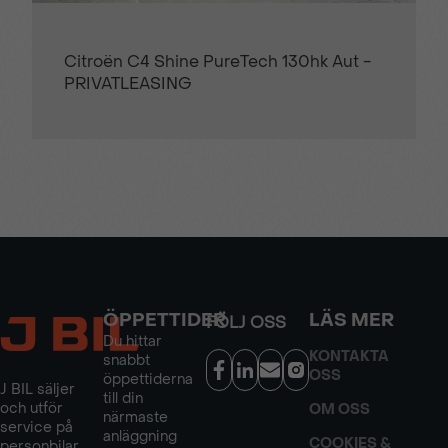
ljussensor
Citroën C4 Shine PureTech 130hk Aut -
PRIVATLEASING
ÖPPETTIDER
LÄS MER
FÖLJ OSS
Du hittar
KONTAKTA
snabbt
OSS
öppettiderna
J BIL säljer
till din
och utför
OM OSS
närmaste
service på
anläggning
COOKIES &
personbilar