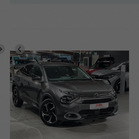
Parkeringssensorer fram
Solskydd
& bak
Sminkspeglar
Sidokrockkuddar
Trafikskyltsavläsning
Trepunktsbälten
Trötthetsvarningssystem
Uppvärmda sidospeglar
Varning för kollision
Vision-paket
framåt
regnsensor och