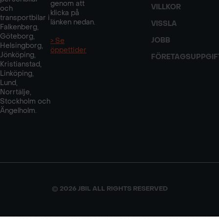
genom att
VILLKOR
och
klicka på
transportbilar i
länken nedan.
VISSLA
Falkenberg,
Göteborg,
JOBB
> Se
Helsingborg,
öppettider
Jönköping,
FÖRETAGSUPPGIF
Kristianstad,
Linköping,
Lund,
Norrtälje,
Stockholm och
Ängelholm.
© 2026 JBIL ALL RIGHTS RESERVED