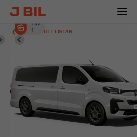
1
av
1
❮ TILLBAKA TILL LISTAN