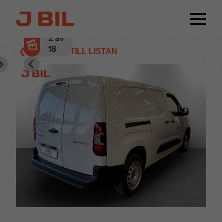
2
av
18
❮ TILLBAKA TILL LISTAN