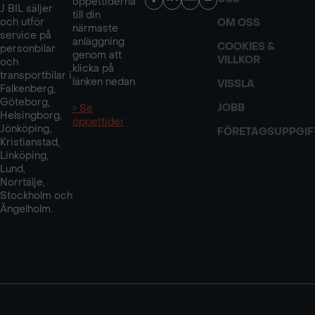
öppettiderna
J BIL säljer
till din
och utför
OM OSS
närmaste
service på
anläggning
COOKIES &
personbilar
genom att
VILLKOR
och
klicka på
transportbilar i
länken nedan.
VISSLA
Falkenberg,
Göteborg,
JOBB
> Se
Helsingborg,
öppettider
Jönköping,
FÖRETAGSUPPGIF
Kristianstad,
Linköping,
Lund,
Norrtälje,
Stockholm och
Ängelholm.