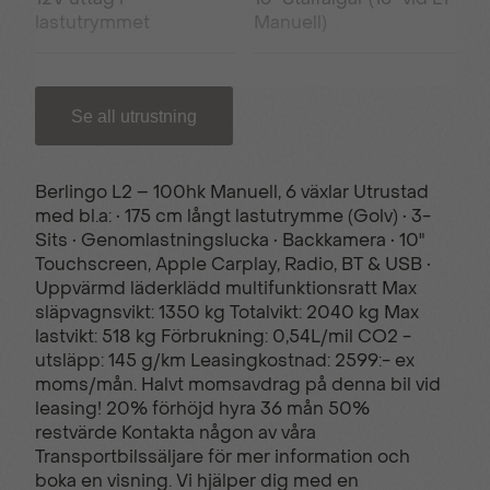
lastutrymmet
Manuell)
180° Öppningsbara
220V uttag i kupé
Se all utrustning
bakdörrar
Berlingo L2 – 100hk Manuell, 6 växlar Utrustad
4 st Lastöglor
6st Fästöglor i golvet
med bl.a: • 175 cm långt lastutrymme (Golv) • 3-
Sits • Genomlastningslucka • Backkamera • 10"
Touchscreen, Apple Carplay, Radio, BT & USB •
ABS (låsningsfria
AC Luftkonditionering
Uppvärmd läderklädd multifunktionsratt Max
bromsar)
släpvagnsvikt: 1350 kg Totalvikt: 2040 kg Max
lastvikt: 518 kg Förbrukning: 0,54L/mil CO2 -
utsläpp: 145 g/km Leasingkostnad: 2599:- ex
Advanced Comfort
Advanced Emergency
moms/mån. Halvt momsavdrag på denna bil vid
(Komfortsoffa)
braking system
leasing! 20% förhöjd hyra 36 mån 50%
restvärde Kontakta någon av våra
Transportbilssäljare för mer information och
boka en visning. Vi hjälper dig med en
Apple CarPlay®
Belysning i