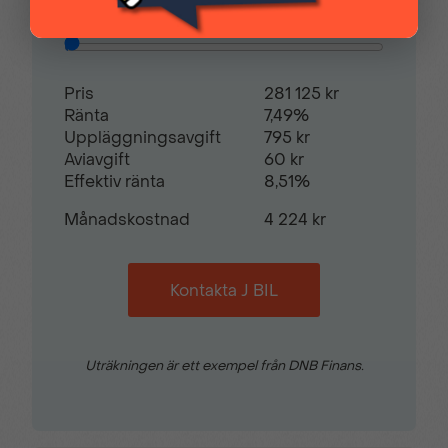
Hill assist
Justerbar ratt
Restvärde
0
%
Justerbart förarsäte
Mellanvägg med
Pris
281 125 kr
genomlastningslucka
Ränta
7,49%
Uppläggningsavgift
795 kr
Aviavgift
60 kr
Nackskydd justerbara i
Parkeringsensorer bak
Effektiv ränta
8,51%
höjd
Månadskostnad
4 224 kr
Radio
Regnsensor
Kontakta J BIL
Servostyrning
Sidospeglar med
defroster
Uträkningen är ett exempel från DNB Finans.
Skyddsinklädnad
Skyddsplast golv i