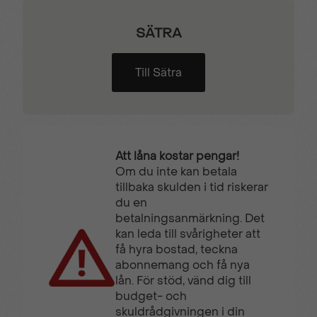
väggar
lastutrymmet
SÄTRA
Trafikskyltsavläsning
Trötthetsvarnare
Till Sätra
Tygklädsel Grå Mistral
Uppvärmd
multifunktionsratt
Att låna kostar pengar!
Uppvärmda säten
Utökad Lastkapacitet
Om du inte kan betala
tillbaka skulden i tid riskerar
du en
betalningsanmärkning. Det
VAEB (Videoassisterad
Visiopark 180°
kan leda till svårigheter att
Autobroms)
Backkamera
få hyra bostad, teckna
abonnemang och få nya
lån. För stöd, vänd dig till
budget- och
skuldrådgivningen i din