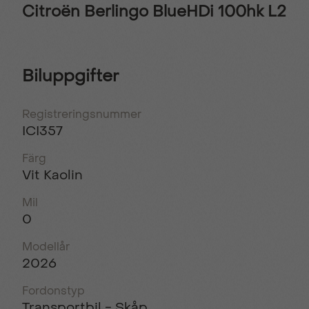
Citroën Berlingo BlueHDi 100hk L2
Biluppgifter
Registreringsnummer
ICI357
Färg
Vit Kaolin
Mil
0
Modellår
2026
Fordonstyp
Transportbil - Skåp