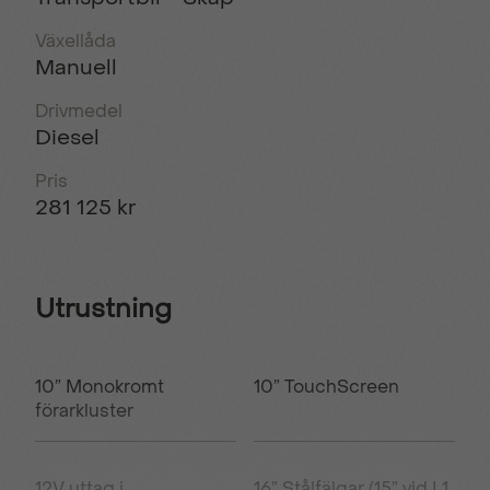
Växellåda
Manuell
Drivmedel
Diesel
Pris
281 125 kr
Utrustning
10” Monokromt
10” TouchScreen
förarkluster
12V uttag i
16” Stålfälgar (15” vid L1