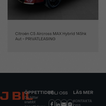
Citroën C5 Aircross MAX Hybrid 145hk
Aut - PRIVATLEASING
ÖPPETTIDER
LÄS MER
FÖLJ OSS
Du hittar
KONTAKTA
snabbt
OSS