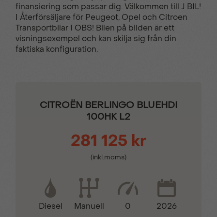
finansiering som passar dig. Välkommen till J BIL!
lastutrymmet
I Återförsäljare för Peugeot, Opel och Citroen
Transportbilar I OBS! Bilen på bilden är ett
visningsexempel och kan skilja sig från din
Belysning i skåp
Bluetooth & USB
faktiska konfiguration.
DAB
Digital klocka
CITROËN BERLINGO BLUEHDI
Digital serviceindikator
Dimstrålkastare
100HK L2
281 125 kr
Elektrisk startspärr
Eljusterbara
sidospeglar
(inkl.moms)
Eluppvärmd vindruta
ESP & ASR –antisladd-
& spinnsystem
Diesel
0
2026
Manuell