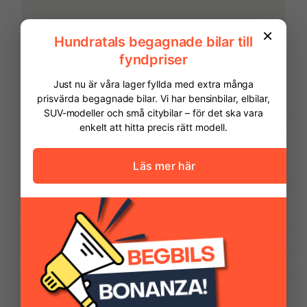
Fartbegränsare
Farthållare
Filhållningsassistans
Fjärrnyckel med
reservnyckel
Fjärrstyrt centrallås
Förvaringsfack taket
FINANSIERING
ovan förare
Vi hjälper dig att ordna finansiering av
din bil. Här kan du räkna ut din
Förvaringsfack under
Halogenstrålkastare
månadskostnad och även göra en
handskfacket
ansökan online.
Kontantinsats
70 281,00 kr
Handskfack
Helljusassistent
Avbetalningstid
60
månader