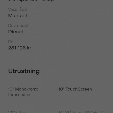
Växellåda
Manuell
Drivmedel
Diesel
Pris
281 125 kr
Utrustning
10” Monokromt
10” TouchScreen
förarkluster
12V uttag i
16” Stålfälgar (15” vid L1