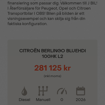
finansiering som passar dig. Välkommen till J BIL!
lastutrymmet
I Återförsäljare för Peugeot, Opel och Citroen
Transportbilar I OBS! Bilen på bilden är ett
visningsexempel och kan skilja sig från din
Belysning i skåp
Bluetooth & USB
faktiska konfiguration.
DAB
Digital klocka
CITROËN BERLINGO BLUEHDI
Digital serviceindikator
Dimstrålkastare
100HK L2
281 125 kr
Elektrisk startspärr
Eljusterbara
sidospeglar
(inkl.moms)
Eluppvärmd vindruta
ESP & ASR –antisladd-
& spinnsystem
Diesel
0
2026
Manuell