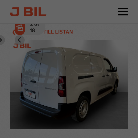
2
av
18
❮ TILLBAKA TILL LISTAN