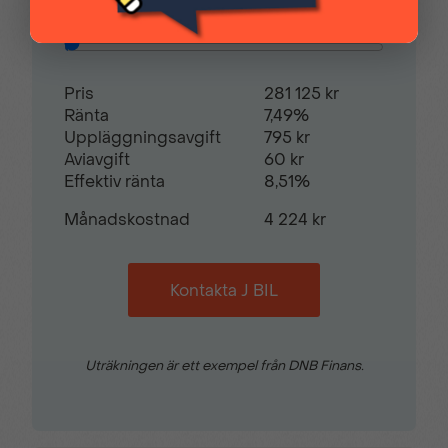
Hill assist
Justerbar ratt
Restvärde
0
%
Justerbart förarsäte
Mellanvägg med
Pris
281 125 kr
genomlastningslucka
Ränta
7,49%
Uppläggningsavgift
795 kr
Aviavgift
60 kr
Nackskydd justerbara i
Parkeringsensorer bak
Effektiv ränta
8,51%
höjd
Månadskostnad
4 224 kr
Radio
Regnsensor
Kontakta J BIL
Servostyrning
Sidospeglar med
defroster
Uträkningen är ett exempel från DNB Finans.
Skyddsinklädnad
Skyddsplast golv i