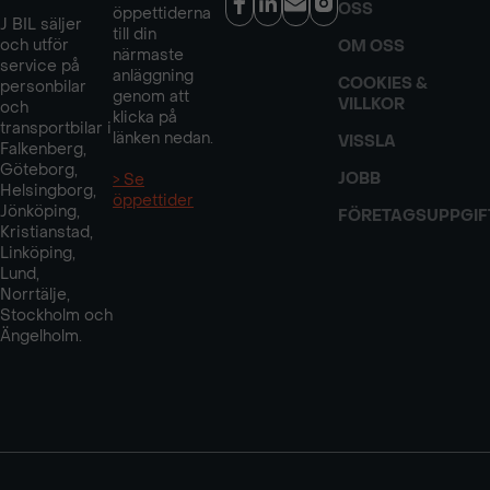
OSS
öppettiderna
J BIL säljer
till din
och utför
OM OSS
närmaste
service på
anläggning
COOKIES &
personbilar
genom att
VILLKOR
och
klicka på
transportbilar i
länken nedan.
VISSLA
Falkenberg,
Göteborg,
JOBB
> Se
Helsingborg,
öppettider
Jönköping,
FÖRETAGSUPPGIF
Kristianstad,
Linköping,
Lund,
Norrtälje,
Stockholm och
Ängelholm.