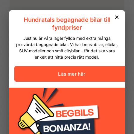
Fartbegränsare
Farthållare
Filhållningsassistans
Fjärrnyckel med
reservnyckel
Fjärrstyrt centrallås
Förvaringsfack taket
FINANSIERING
ovan förare
Vi hjälper dig att ordna finansiering av
din bil. Här kan du räkna ut din
Förvaringsfack under
Halogenstrålkastare
månadskostnad och även göra en
handskfacket
ansökan online.
Kontantinsats
70 281,00 kr
Handskfack
Helljusassistent
Avbetalningstid
60
månader