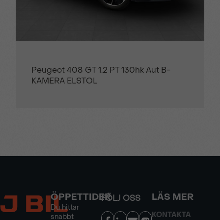
Peugeot 408 GT 1.2 PT 130hk Aut B-
KAMERA ELSTOL
ÖPPETTIDER
LÄS MER
FÖLJ OSS
Du hittar
KONTAKTA
snabbt