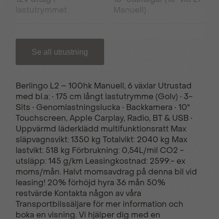
lastutrymmet
Manuell)
180° Öppningsbara
220V uttag i kupé
Se all utrustning
bakdörrar
Berlingo L2 – 100hk Manuell, 6 växlar Utrustad
4 st Lastöglor
6st Fästöglor i golvet
med bl.a: • 175 cm långt lastutrymme (Golv) • 3-
Sits • Genomlastningslucka • Backkamera • 10"
Touchscreen, Apple Carplay, Radio, BT & USB •
ABS (låsningsfria
AC Luftkonditionering
Uppvärmd läderklädd multifunktionsratt Max
bromsar)
släpvagnsvikt: 1350 kg Totalvikt: 2040 kg Max
lastvikt: 518 kg Förbrukning: 0,54L/mil CO2 -
utsläpp: 145 g/km Leasingkostnad: 2599:- ex
Advanced Comfort
Advanced Emergency
moms/mån. Halvt momsavdrag på denna bil vid
(Komfortsoffa)
braking system
leasing! 20% förhöjd hyra 36 mån 50%
restvärde Kontakta någon av våra
Transportbilssäljare för mer information och
boka en visning. Vi hjälper dig med en
Apple CarPlay®
Belysning i