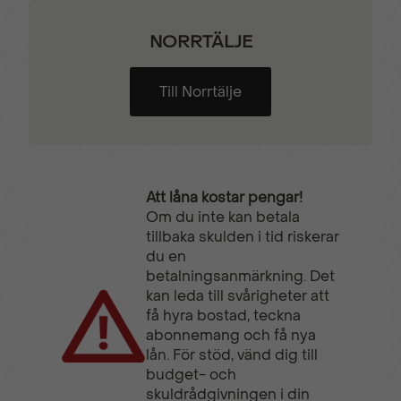
väggar
lastutrymmet
NORRTÄLJE
Trafikskyltsavläsning
Trötthetsvarnare
Till Norrtälje
Tygklädsel Grå Mistral
Uppvärmd
multifunktionsratt
Att låna kostar pengar!
Uppvärmda säten
Utökad Lastkapacitet
Om du inte kan betala
tillbaka skulden i tid riskerar
du en
betalningsanmärkning. Det
VAEB (Videoassisterad
Visiopark 180°
kan leda till svårigheter att
Autobroms)
Backkamera
få hyra bostad, teckna
abonnemang och få nya
lån. För stöd, vänd dig till
budget- och
skuldrådgivningen i din