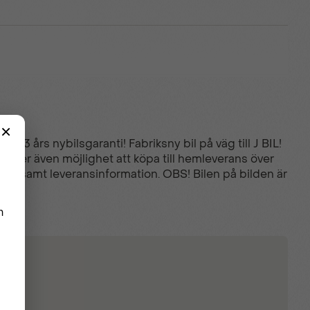
 3 års nybilsgaranti! Fabriksny bil på väg till J BIL!
bjuder även möjlighet att köpa till hemleverans över
priser samt leveransinformation. OBS! Bilen på bilden är
em