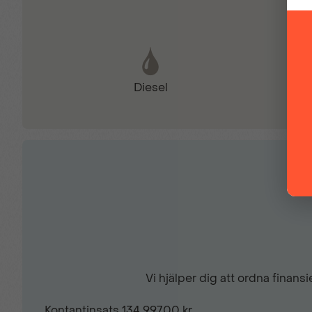
Parkeringskamera bak
Diesel
Uppvärmbara stolar fram
Svarta takräcken
Vi hjälper dig att ordna finan
Kontantinsats
134 997,00 kr