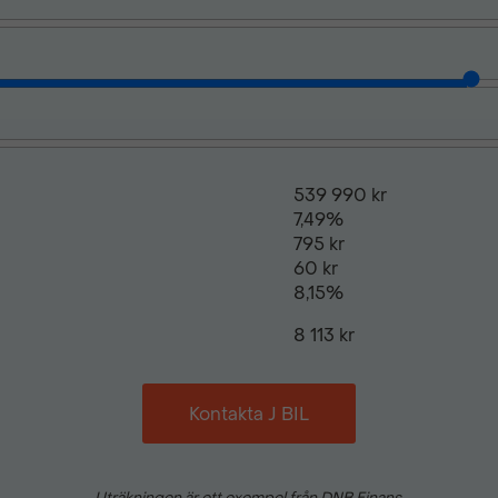
539 990 kr
7,49%
795 kr
60 kr
8,15%
8 113 kr
Kontakta J BIL
Uträkningen är ett exempel från DNB Finans.