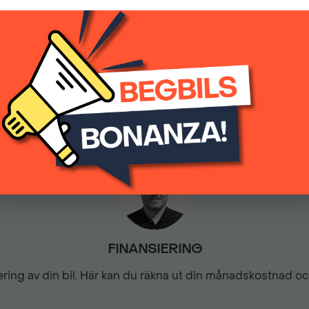
(inkl.moms)
Parkeringssensorer fram &
0
Automatisk
Svart Alcantaraklädsel
Trötthetsvarning
FINANSIERING
siering av din bil. Här kan du räkna ut din månadskostnad o