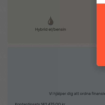
Full LED-ljus fram
Hybrid el/bensin
Head up display
Kollisionvarnare
LED strålkastare
My MITSUBISHI CONNECT
Vi hjälper dig att ordna finan
Navigation
Kontantinsats
142 475,00 kr