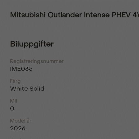
Mitsubishi Outlander Intense PHEV 
Biluppgifter
Registreringsnummer
IME035
Färg
White Solid
Mil
0
Modellår
2026