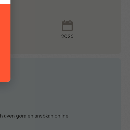
2026
ce
r
ch även göra en ansökan online.
ystem