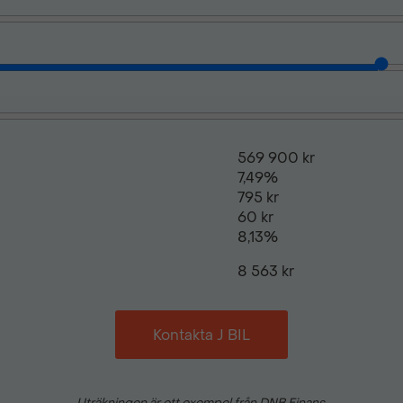
Parkeringssensorer fram &
Quick Charger
569 900 kr
Takrails
7,49%
795 kr
60 kr
Trådlös laddning
8,13%
8 563 kr
Uppvärmda säten
Kontakta J BIL
Uppvärmbar framruta
Uträkningen är ett exempel från DNB Finans.