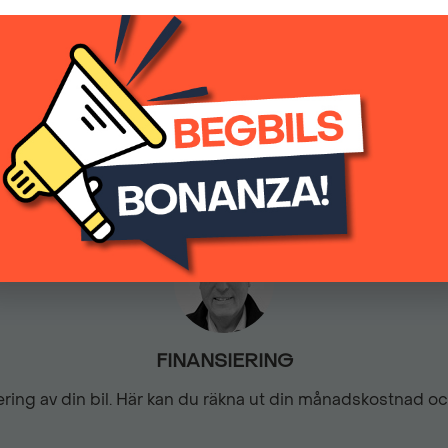
(inkl.moms)
Halvkonstläderklädsel
0
Automatisk
Intelligent Speed Assistan
LED dimljus fram
Motoriserad baklucka
Mörktonade bakre sidoruto
FINANSIERING
siering av din bil. Här kan du räkna ut din månadskostnad o
Nyckelfritt lås- och starts