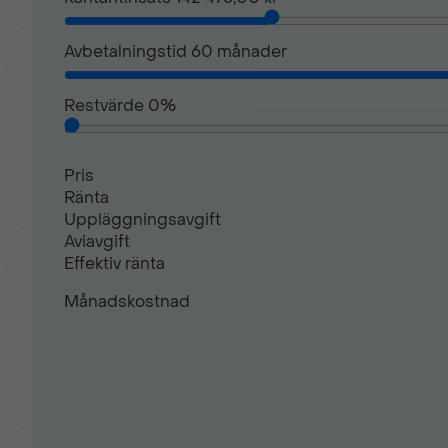
Ombordladdare 3.5 kW
Avbetalningstid
60
månader
Restvärde
0
%
Punkteringsreparationskit
Pris
Släpfordonsstabilisator
Ränta
Uppläggningsavgift
Aviavgift
Trafikskyltsavläsare
Effektiv ränta
Månadskostnad
Trötthetsvarnare med körpausnotiser
Uppvärmd ratt