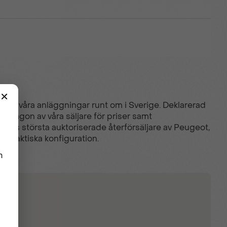
ay
liga av våra anläggningar runt om i Sverige. Deklarerad
 någon av våra säljare för priser samt
riges största auktoriserade återförsäljare av Peugeot,
in faktiska konfiguration.