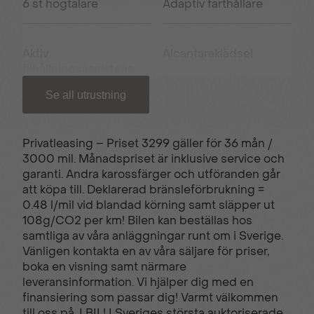
6 st högtalare
Adaptiv farthållare
Aktiv
Alcantaraklädsel
filhållningsassistans
Se all utrustning
Ambientbelysning
Android Auto
Privatleasing – Priset 3299 gäller för 36 mån /
3000 mil. Månadspriset är inklusive service och
Apple carplay
Autobroms
garanti. Andra karossfärger och utföranden går
att köpa till. Deklarerad bränsleförbrukning =
0.48 l/mil vid blandad körning samt släpper ut
Avbländbar
Backkamera 180 °
108g/CO2 per km! Bilen kan beställas hos
innerbackspegel
samtliga av våra anläggningar runt om i Sverige.
Vänligen kontakta en av våra säljare för priser,
boka en visning samt närmare
leveransinformation. Vi hjälper dig med en
Bältespåminnare bak
Bältespåminnare fram
finansiering som passar dig! Varmt välkommen
till oss på J BIL! I Sveriges största auktoriserade