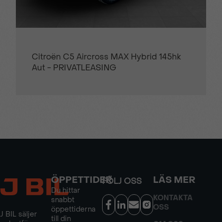
Citroën C5 Aircross MAX Hybrid 145hk
Aut - PRIVATLEASING
ÖPPETTIDER
LÄS MER
FÖLJ OSS
Du hittar
KONTAKTA
snabbt
OSS
öppettiderna
J BIL säljer
till din