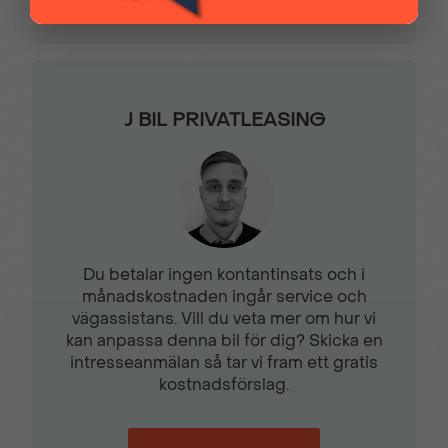
krockgardiner
LED blinkers fram&bak
LED Dimljus
LED Varselljus
J BIL PRIVATLEASING
LED Lampor bak
Massagefunktion
Mugghållare fram
Multimedia Pro
Du betalar ingen kontantinsats och i
Mörktonadebakrutor
Parkeringsradar fram &
månadskostnaden ingår service och
bak
vägassistans. Vill du veta mer om hur vi
kan anpassa denna bil för dig? Skicka en
intresseanmälan så tar vi fram ett gratis
Regnsensor
Sidokrockkuddar
kostnadsförslag.