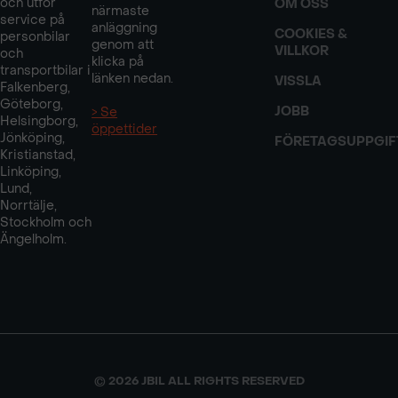
och utför
OM OSS
närmaste
service på
anläggning
COOKIES &
personbilar
genom att
VILLKOR
och
klicka på
transportbilar i
länken nedan.
VISSLA
Falkenberg,
Göteborg,
JOBB
> Se
Helsingborg,
öppettider
Jönköping,
FÖRETAGSUPPGIF
Kristianstad,
Linköping,
Lund,
Norrtälje,
Stockholm och
Ängelholm.
© 2026 JBIL ALL RIGHTS RESERVED