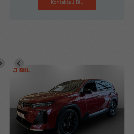
Svart kontrasttak
Trafikskyltsavläsning
Kontakta J BIL
Tröttshetsvarnare
Uppvärmd ratt
USB
Varningssensor