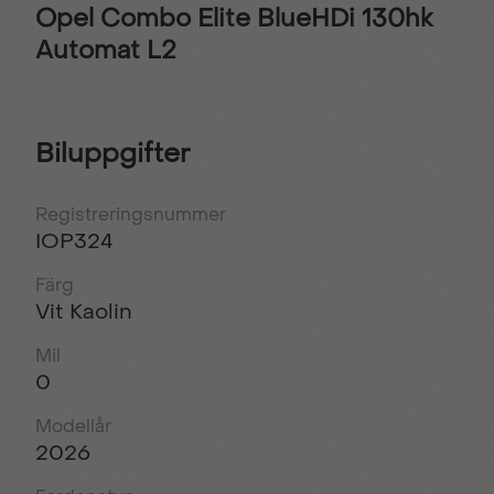
Opel Combo Elite BlueHDi 130hk
Automat L2
Biluppgifter
Registreringsnummer
IOP324
Färg
Vit Kaolin
Mil
0
Modellår
2026