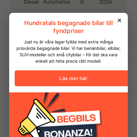
Diesel
0
2026
Automatisk
Lastöglor 4 st
Look Pack
Passagerarsoffa
Puls och
klämskyddsfunktion
Navigation IVI High
Parkeringsensorer bak
FINANSIERING
Parkeringsensorer
Sidoairbags
Vi hjälper dig att ordna finansiering av
fram
din bil. Här kan du räkna ut din
månadskostnad och även göra en
ansökan online.
Skyddsinklädnad
Surround rear vision
Kontantinsats
90 593,00 kr
väggar
Avbetalningstid
60
månader