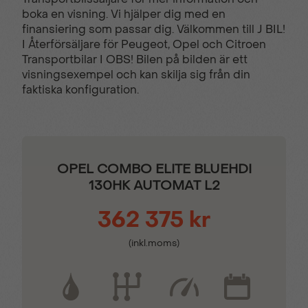
boka en visning. Vi hjälper dig med en
Dödavinkelvarnare
Eluppvärmd vindruta
finansiering som passar dig. Välkommen till J BIL!
I Återförsäljare för Peugeot, Opel och Citroen
Transportbilar I OBS! Bilen på bilden är ett
Farthållare &
Filhållningsassistans
visningsexempel och kan skilja sig från din
fartbegränsare
faktiska konfiguration.
Genomlastningslucka
Hill assist
OPEL COMBO ELITE BLUEHDI
Höger sidoskjutdörr
IntelliLux® Lastöglor i
130HK AUTOMAT L2
golvet
362 375 kr
6st
Matrix LED-strålkastare
(inkl.moms)
Keyless
Kromade innerhandtag