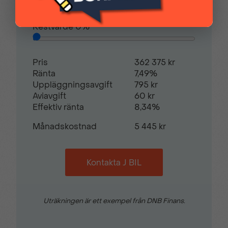
Magic Mirror
Sidospeglar med
defroster
Restvärde
0
%
Regnsensor
Trafikskyltsavläsning
Pris
362 375 kr
Ränta
7,49%
Uppläggningsavgift
795 kr
Trådlös mobilladdare
Trötthetsvarnare
Aviavgift
60 kr
Effektiv ränta
8,34%
Månadskostnad
5 445 kr
Uppvärmda säten
Uppvärmd läderklädd
ratt
Kontakta J BIL
Videoassisterad
Visiopark 180°
Autobroms
Backkamera
Uträkningen är ett exempel från DNB Finans.