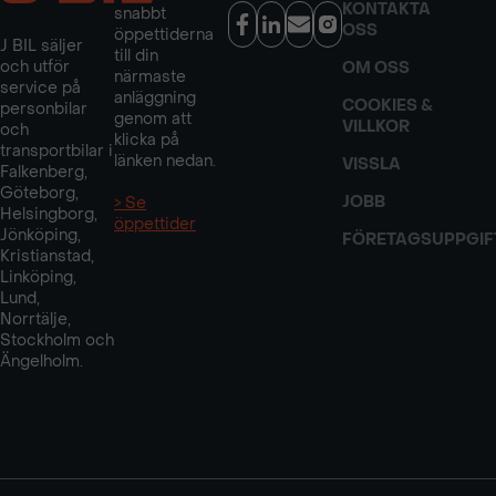
KONTAKTA
snabbt
OSS
öppettiderna
J BIL säljer
till din
och utför
OM OSS
närmaste
service på
anläggning
COOKIES &
personbilar
genom att
VILLKOR
och
klicka på
transportbilar i
länken nedan.
VISSLA
Falkenberg,
Göteborg,
JOBB
> Se
Helsingborg,
öppettider
Jönköping,
FÖRETAGSUPPGIF
Kristianstad,
Linköping,
Lund,
Norrtälje,
Stockholm och
Ängelholm.