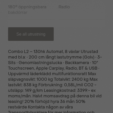
180° öppningsbara
Radio
bakdörrar
Apple CarPlay®
Bluetooth & USB
Se all utrustning
12V uttag i
15tum Stålfälgar; 220V
Combo L2 – 130hk Automat, 8 växlar Utrustad
lastutrymmet
uttag i kupé
med bl.a: • 200 cm långt lastutrymme (Golv) • 3-
Sits • Genomlastningslucka • Backkamera • 10"
Touchscreen, Apple Carplay, Radio, BT & USB •
Automatisk
Automatisk
Uppvärmd läderklädd multifunktionsratt Max
klimatanläggning
helljusassistent
släpvagnsvikt: 1000 kg Totalvikt: 2400 kg Max
lastvikt: 838 kg Förbrukning: 0,58L/mil CO2 -
utsläpp: 149 g/km Leasingkostnad: 3399:- ex
Belysning i
Dimstrålkastare
moms/mån. Halvt momsavdrag på denna bil vid
lastutrymmet
leasing! 20% förhöjd hyra 36 mån 50%
restvärde Kontakta någon av våra
Transportbilssäljare för mer information och