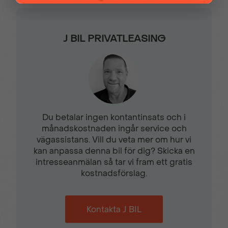
LED-
LED-Strålkastare
omgivningsbelynsning
J BIL PRIVATLEASING
Läderratt
Mörktonade bakrutor
Navigationspaket
Nyckelfritt system
Open & Start
Du betalar ingen kontantinsats och i
månadskostnaden ingår service och
Parkeringsradar fram &
Regnsensor
vägassistans. Vill du veta mer om hur vi
bak
kan anpassa denna bil för dig? Skicka en
intresseanmälan så tar vi fram ett gratis
kostnadsförslag.
Solskydd med
Trafikskyltsavläsning
sminkspegel
Kontakta J BIL
Trådlös mobilladdning
Trötthetsvarnare