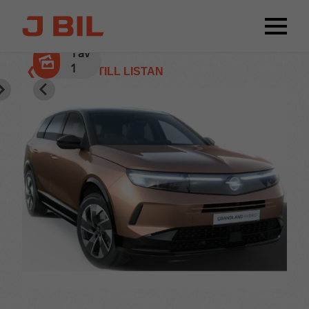
1
av
1
❮ TILLBAKA TILL LISTAN