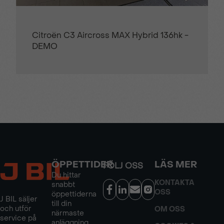
Citroën C3 Aircross MAX Hybrid 136hk -
DEMO
ÖPPETTIDER
LÄS MER
FÖLJ OSS
Du hittar
KONTAKTA
snabbt
OSS
öppettiderna
J BIL säljer
till din
och utför
OM OSS
närmaste
service på
anläggning