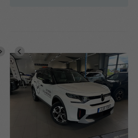
Uppvärmbar ratt
Uppvärmda
framsäten
Uppvärmda
Utdragbara lårstöd
ytterbackspeglar