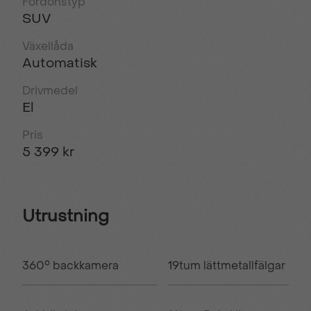
Fordonstyp
SUV
Växellåda
Automatisk
Drivmedel
El
Pris
5 399 kr
Utrustning
360° backkamera
19tum lättmetallfälgar