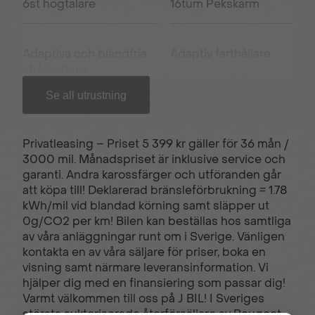
6st högtalare
16tum Pekskärm
Adaptiva och bländfria
Adaptiv farthållare
strålkastare
Se all utrustning
Alcantaraklädsel
Android auto
Privatleasing – Priset 5 399 kr gäller för 36 mån /
3000 mil. Månadspriset är inklusive service och
Apple carplay
Automatiskt helljus
garanti. Andra karossfärger och utföranden går
att köpa till! Deklarerad bränsleförbrukning = 1.78
kWh/mil vid blandad körning samt släpper ut
Avtagbar dragkrok
Bluetooth
0g/CO2 per km! Bilen kan beställas hos samtliga
av våra anläggningar runt om i Sverige. Vänligen
kontakta en av våra säljare för priser, boka en
visning samt närmare leveransinformation. Vi
Bältespåminnare
Chat GPT aktivering
hjälper dig med en finansiering som passar dig!
Varmt välkommen till oss på J BIL! I Sveriges
största auktoriserade återförsäljare av Peugeot,