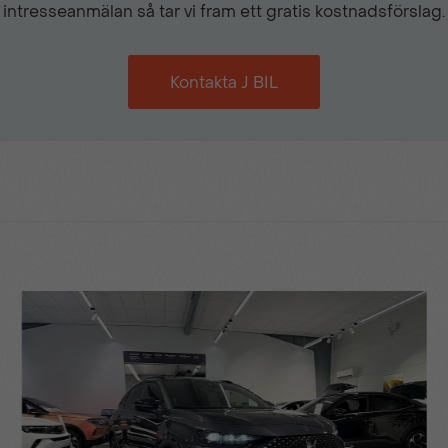
intresseanmälan så tar vi fram ett gratis kostnadsförslag.
handsfree-system med lju
Kontakta J BIL
OPEL Connect Box
Ratten kan justeras
Sidospeglar elektriskt upp
Trafikskyltsavläsning
Vision-paket