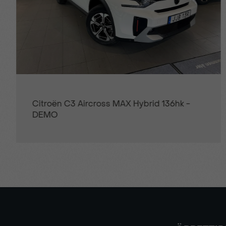
Ytterdörrhandtag i karossfärg
DS 7 Crossback Pallas 130hk Aut -
OMGÅENDE LEVERANS!