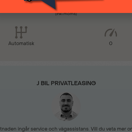
4 299 kr
(inkl.moms)
Färddator
Golv med gummibeläggni
0
Automatisk
Hill assist
Luftkonditionering
J BIL PRIVATLEASING
Multifunktionell pekskärm
bi-tuner 8 högtalare
naden ingår service och vägassistans. Vill du veta mer om