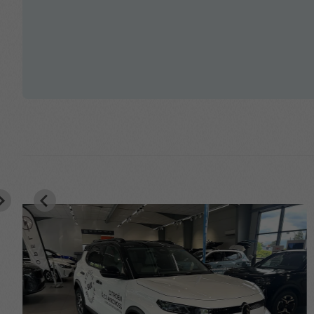
Bluetooth
2 USB-portar
Parkeringssensorer bak
Sidoskyddslister i karossfärg
Solskydd förare & passagerare
Trötthetsvarning