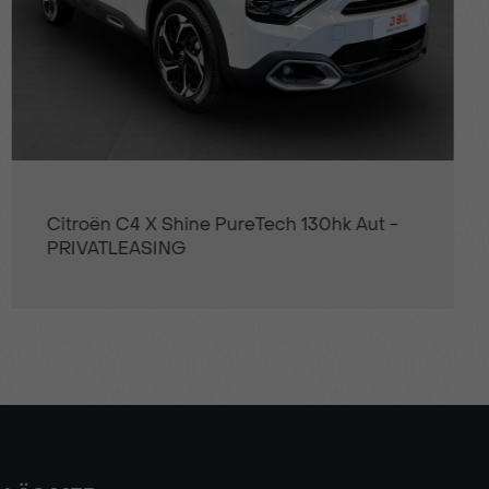
Peugeot 5008 GT Hybrid 145hk Aut -
DEMO