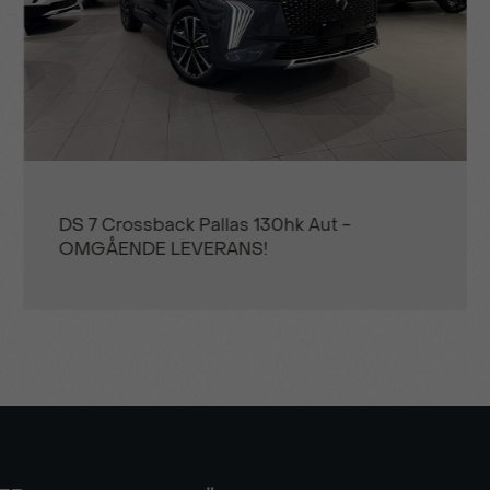
Citroën C4 X Shine PureTech 130hk Aut -
PRIVATLEASING