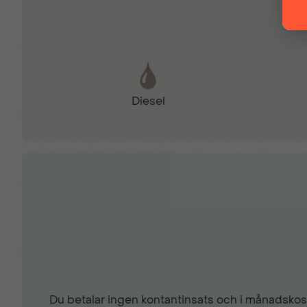
Filhållningsassistent
baklucka med uppvärmning
Diesel
Handskfack
LED varselljus bak
Mirror screen
My Opel Play
Du betalar ingen kontantinsats och i månadskost