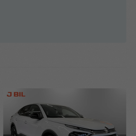
dströmning
värmda