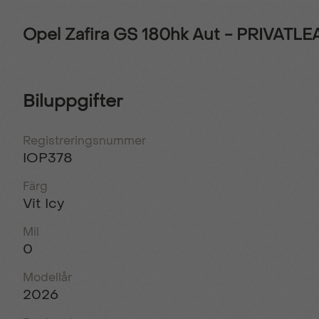
Opel Zafira GS 180hk Aut - PRIVATL
Biluppgifter
Registreringsnummer
IOP378
Färg
Vit Icy
Mil
0
Modellår
2026