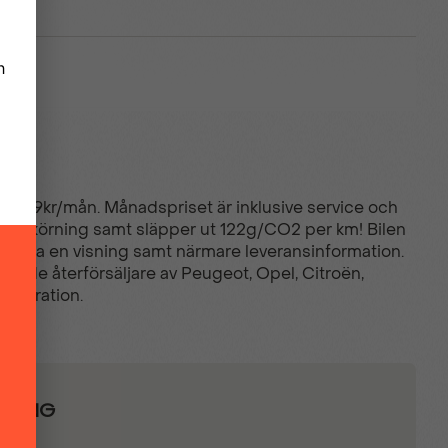
n 3 699kr/mån. Månadspriset är inklusive service och
landad körning samt släpper ut 122g/CO2 per km! Bilen
er, boka en visning samt närmare leveransinformation.
serade återförsäljare av Peugeot, Opel, Citroën,
figuration.
ASING