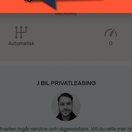
3 299 kr
(inkl.moms)
Elektrisk parkeringsbroms
Fjärrstyrt centrallås
0
Automatisk
Hastighetsbegränsare
ISA - Intelligent Speed Ass
J BIL PRIVATLEASING
Kollisionsvarning fram
LED DRL (Varselljus)
naden ingår service och vägassistans. Vill du veta mer om