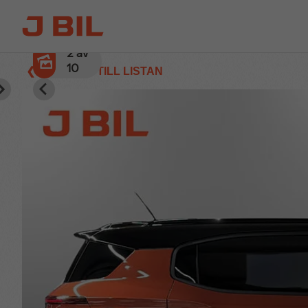
2
av
10
❮ TILLBAKA TILL LISTAN