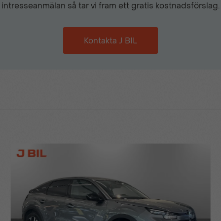
intresseanmälan så tar vi fram ett gratis kostnadsförslag.
LED strålkastare
Kontakta J BIL
Mugghållare fram
Parkeringsensorer fram & 
Regenrativ bromsning
Svart tak med takrails
Trådlös mobilladdare