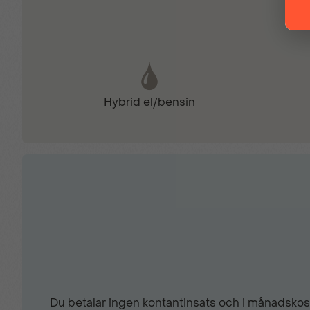
Elmanövrerade fönsterhissar
Farthållare
Hybrid el/bensin
Fällbara ytterbackspeglar
Inbyggd navigation
ISOFIX
Krockkuddar fram
Du betalar ingen kontantinsats och i månadskost