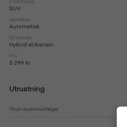
Fordonstyp
SUV
Växellåda
Automatisk
Drivmedel
Hybrid el/bensin
Pris
3 299 kr
Utrustning
17tum aluminiumfälgar