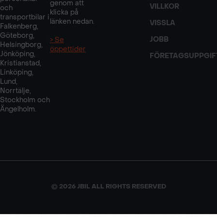
genom att
VILLKOR
och
klicka på
transportbilar i
länken nedan.
VISSLA
Falkenberg,
Göteborg,
JOBB
> Se
Helsingborg,
öppettider
Jönköping,
FÖRETAGSUPPGIF
Kristianstad,
Linköping,
Lund,
Norrtälje,
Stockholm och
Ängelholm.
© 2026 JBIL ALL RIGHTS RESERVED