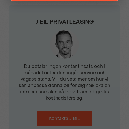
LED-
LED-Strålkastare
omgivningsbelynsning
J BIL PRIVATLEASING
Läderratt
Mörktonade bakrutor
Navigationspaket
Nyckelfritt system
Open & Start
Du betalar ingen kontantinsats och i
månadskostnaden ingår service och
Parkeringsradar fram &
Regnsensor
vägassistans. Vill du veta mer om hur vi
bak
kan anpassa denna bil för dig? Skicka en
intresseanmälan så tar vi fram ett gratis
kostnadsförslag.
Solskydd med
Trafikskyltsavläsning
sminkspegel
Kontakta J BIL
Trådlös mobilladdning
Trötthetsvarnare