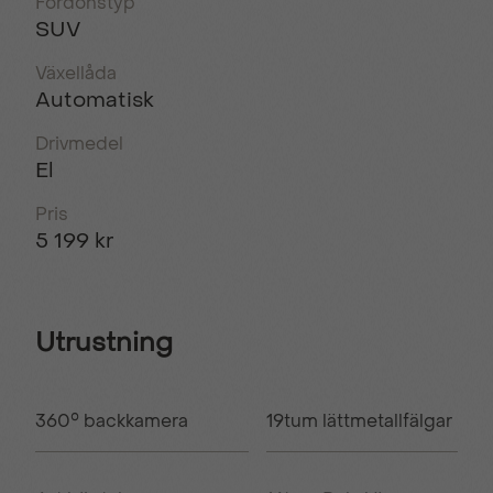
Fordonstyp
SUV
Växellåda
Automatisk
Drivmedel
El
Pris
5 199 kr
Utrustning
360° backkamera
19tum lättmetallfälgar