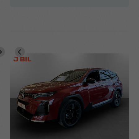
Uppvärmbar ratt
Uppvärmda
framsäten
Uppvärmda
Utdragbara lårstöd
ytterbackspeglar