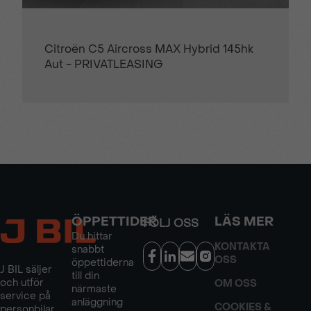
Citroën C5 Aircross MAX Hybrid 145hk
Aut - PRIVATLEASING
ÖPPETTIDER
LÄS MER
FÖLJ OSS
Du hittar
KONTAKTA
snabbt
OSS
öppettiderna
J BIL säljer
till din
och utför
OM OSS
närmaste
service på
anläggning
COOKIES &
personbilar