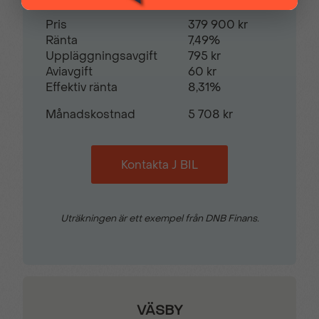
Pris
379 900 kr
Ränta
7,49%
Tröttshetsvarnare
Uppvärmd ratt
Uppläggningsavgift
795 kr
Aviavgift
60 kr
Effektiv ränta
8,31%
Uppvärmbar vindruta
Varningssensor
Månadskostnad
5 708 kr
Kontakta J BIL
Uträkningen är ett exempel från DNB Finans.
VÄSBY