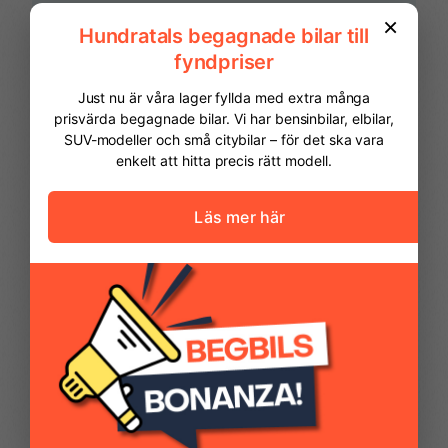
Kollisionsvarning fram
Krockkuddar fram
LED DRL (Varselljus)
LED strålkastare
FINANSIERING
Mittkonsol med armstöd
Mugghållare fram
Vi hjälper dig att ordna finansiering av
din bil. Här kan du räkna ut din
månadskostnad och även göra en
Parkeringsensorer bak
Regnsensor
ansökan online.
Kontantinsats
94 975,00 kr
Regenrativ bromsning
Sidokrockkuddar &
krockgardiner
Avbetalningstid
60
månader
Restvärde
0
%
Trafikskyltsavläsning
Trådlös
mobilladdare