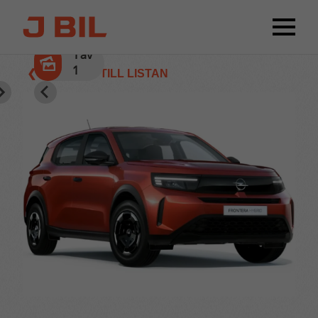
1
av
1
❮ TILLBAKA TILL LISTAN