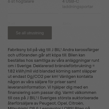
6 st högtalare
4 USB-C
laddningsportar
2 st
Aktiv
smartphoneförvaringsfack
filhållningsassistans
Se all utrustning
Android auto
Apple carplay
Fabriksny bil på väg till J BIL! Andra karossfärger
och utföranden går att köpa till. Bilen kan
beställas hos samtliga av våra anläggningar runt
Autobrom
Automatisk
om i Sverige. Deklarerad bränsleförbrukning =
aircondition
1.82 kWh/mil vid blandad körning samt släpper
ut endast 0g/CO2 per km! Vänligen kontakta
någon av våra säljare för priser samt
Backkamera
Bältespåminnare
leveransinformation. Vi hjälper dig med en
bak
finansiering som passar dig. Varmt välkommen
till oss på J BIL! I Sveriges största auktoriserade
återförsäljare av Peugeot, Opel, Citroën,
Mitsubishi, DS & Leapmotor I OBS! Bilen på