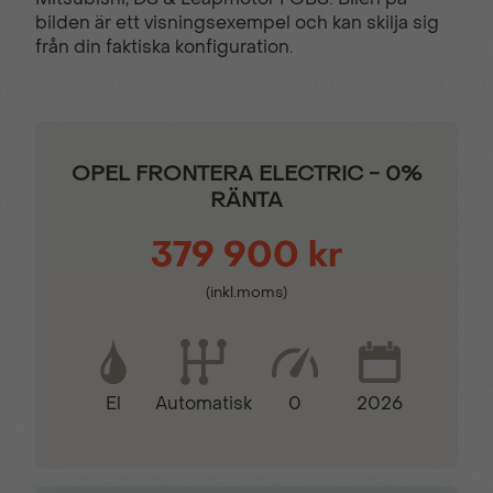
Bältespåminnare fram
Dimljus bak
bilden är ett visningsexempel och kan skilja sig
från din faktiska konfiguration.
Dödavinkelvarnare
Elmanövrerade
fönsterhissar
OPEL FRONTERA ELECTRIC - 0%
Elektrisk parkeringsbroms
Farthållare
RÄNTA
379 900 kr
Fjärrstyrt centrallås
Fällbara
ytterbackspeglar
(inkl.moms)
Hastighetsbegränsare
Inbyggd navigation
El
0
2026
Automatisk
ISA - Intelligent Speed
ISOFIX
Assist