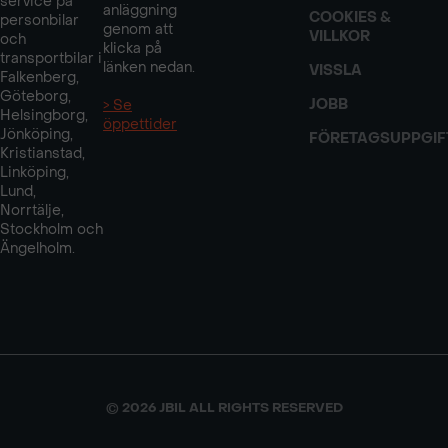
service på
anläggning
COOKIES &
personbilar
genom att
VILLKOR
och
klicka på
transportbilar i
länken nedan.
VISSLA
Falkenberg,
Göteborg,
JOBB
> Se
Helsingborg,
öppettider
Jönköping,
FÖRETAGSUPPGIF
Kristianstad,
Linköping,
Lund,
Norrtälje,
Stockholm och
Ängelholm.
© 2026 JBIL ALL RIGHTS RESERVED