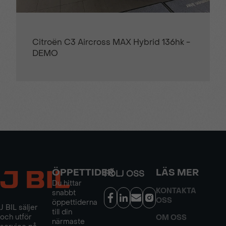
Citroën C3 Aircross MAX Hybrid 136hk -
DEMO
ÖPPETTIDER
LÄS MER
FÖLJ OSS
Du hittar
KONTAKTA
snabbt
OSS
öppettiderna
J BIL säljer
till din
och utför
OM OSS
närmaste