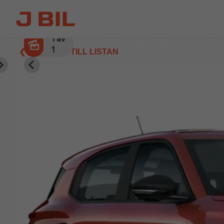
1
av
1
❮ TILLBAKA TILL LISTAN