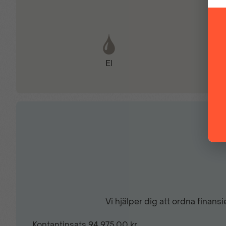
Elektrisk parkeringsbroms
El
Fjärrstyrt centrallås
Hastighetsbegränsare
ISA - Intelligent Speed Assist
Kollisionsvarning fram
Vi hjälper dig att ordna finan
LED DRL (Varselljus)
Kontantinsats
94 975,00 kr