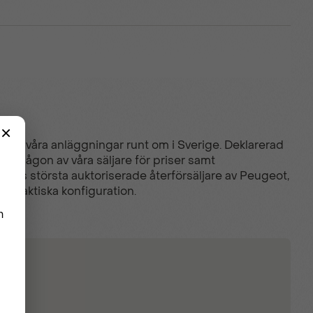
liga av våra anläggningar runt om i Sverige. Deklarerad
a någon av våra säljare för priser samt
riges största auktoriserade återförsäljare av Peugeot,
in faktiska konfiguration.
ar