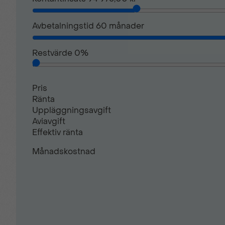
Mittkonsol med armstöd
Avbetalningstid
60
månader
Restvärde
0
%
Parkeringsensorer bak
Pris
Regenrativ bromsning
Ränta
Uppläggningsavgift
Aviavgift
Trafikskyltsavläsning
Effektiv ränta
Månadskostnad
Tröttshetsvarnare
Uppvärmbar vindruta