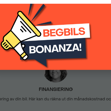
(inkl.moms)
Farthållare
0
Automatisk
Fällbara ytterbackspeglar
Inbyggd navigation
ISOFIX
Krockkuddar fram
FINANSIERING
siering av din bil. Här kan du räkna ut din månadskostnad o
LED strålkastare