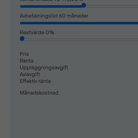
Keyless lås- & startsystem
Avbetalningstid
60
månader
Restvärde
0
%
LED-varselljus i 3-klo design
Pris
Läderinkläddratt
Ränta
Uppläggningsavgift
Aviavgift
Mörktonade sidorutor
Effektiv ränta
Månadskostnad
Parkeringsensor fram
Regnsensor