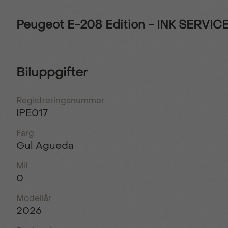
Peugeot E-208 Edition - INK SERVIC
Biluppgifter
Registreringsnummer
IPE017
Färg
Gul Agueda
Mil
0
Modellår
2026