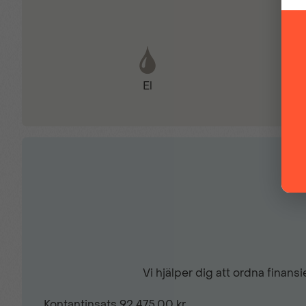
Elektrisk parkeringsbroms
El
Elektriskt justerbara sidospeglar
Elfönsterhissar fram & bak
Farthållare
Full-LED-strålkastare
Vi hjälper dig att ordna finan
Heljusassistent
Kontantinsats
92 475,00 kr