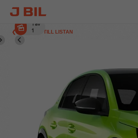
1
av
1
❮ TILLBAKA TILL LISTAN