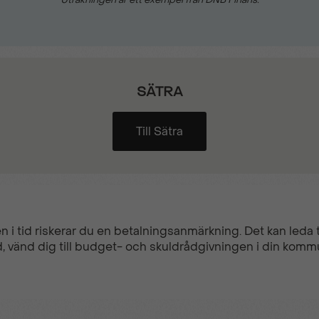
Svarta hjulhuskanter
Trådlös mobilladdare
SÄTRA
Till Sätra
n i tid riskerar du en betalningsanmärkning. Det kan leda ti
, vänd dig till budget- och skuldrådgivningen i din komm