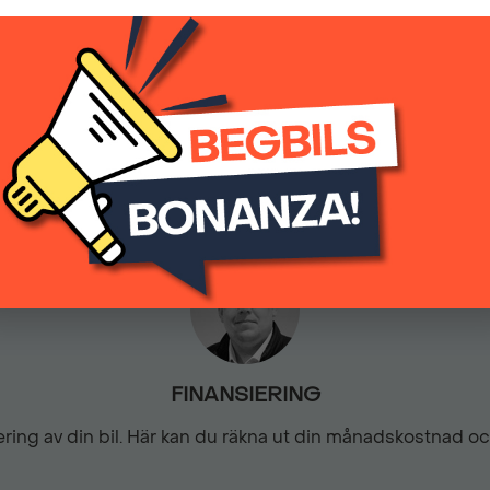
(inkl.moms)
Elektriskt infällbara sidospe
0
Automatisk
Elektriskt uppvärmda sidos
ESP & ABS-bromsar
Frontkollisionvarning
Förarstol med massage
FINANSIERING
siering av din bil. Här kan du räkna ut din månadskostnad o
Kamera fram & bak