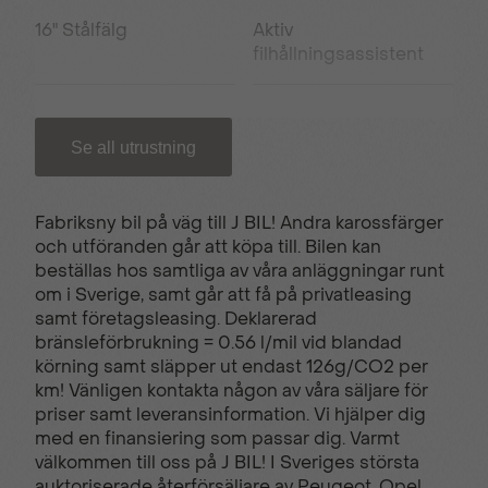
16" Stålfälg
Aktiv
filhållningsassistent
Aktiv säkerhetsbroms
ECO -LED-strålkastare
Se all utrustning
Elfönsterhissar fram &
Farthållare
Fabriksny bil på väg till J BIL! Andra karossfärger
bak
och utföranden går att köpa till. Bilen kan
beställas hos samtliga av våra anläggningar runt
om i Sverige, samt går att få på privatleasing
Hill Start Assist
Luftkonditionering
samt företagsleasing. Deklarerad
bränsleförbrukning = 0.56 l/mil vid blandad
körning samt släpper ut endast 126g/CO2 per
Parkeringssensor bak
Peugeot SOS &
km! Vänligen kontakta någon av våra säljare för
Connect
priser samt leveransinformation. Vi hjälper dig
med en finansiering som passar dig. Varmt
välkommen till oss på J BIL! I Sveriges största
auktoriserade återförsäljare av Peugeot, Opel,