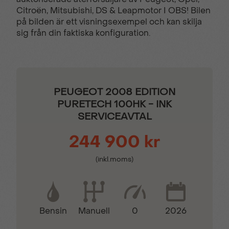
Regnsensor
Trådlös Apple CarPlay
Citroën, Mitsubishi, DS & Leapmotor I OBS! Bilen
på bilden är ett visningsexempel och kan skilja
sig från din faktiska konfiguration.
Tygklädsel
PEUGEOT 2008 EDITION
PURETECH 100HK - INK
SERVICEAVTAL
244 900 kr
(inkl.moms)
Bensin
0
2026
Manuell