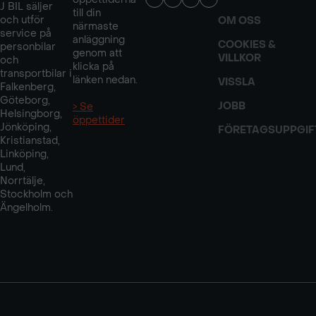
J BIL säljer
till din
och utför
OM OSS
närmaste
service på
anläggning
COOKIES &
personbilar
genom att
VILLKOR
och
klicka på
transportbilar i
länken nedan.
VISSLA
Falkenberg,
Göteborg,
JOBB
> Se
Helsingborg,
öppettider
Jönköping,
FÖRETAGSUPPGIF
Kristianstad,
Linköping,
Lund,
Norrtälje,
Stockholm och
Ängelholm.