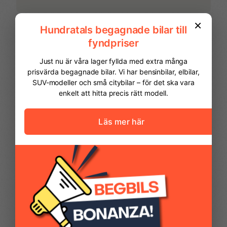
FINANSIERING
Vi hjälper dig att ordna finansiering av
din bil. Här kan du räkna ut din
månadskostnad och även göra en
ansökan online.
Kontantinsats
61 225,00 kr
Avbetalningstid
60
månader