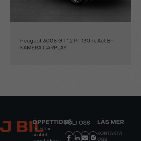
Peugeot 3008 GT 1.2 PT 130hk Aut B-
KAMERA CARPLAY
ÖPPETTIDER
LÄS MER
FÖLJ OSS
Du hittar
KONTAKTA
snabbt
OSS
öppettiderna