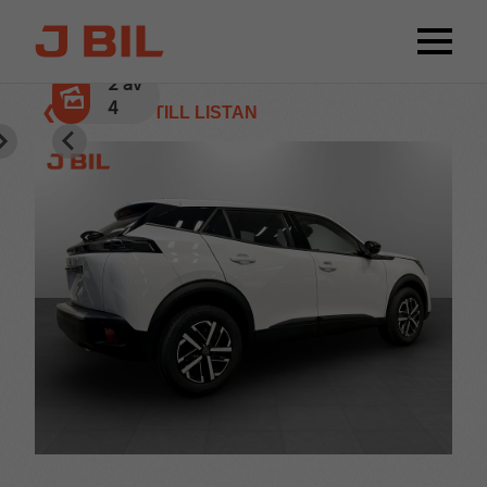
2
av
4
❮ TILLBAKA TILL LISTAN