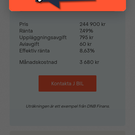
Restvärde
0
%
Pris
244 900 kr
Ränta
7,49%
Uppläggningsavgift
795 kr
Aviavgift
60 kr
Effektiv ränta
8,63%
Månadskostnad
3 680 kr
Kontakta J BIL
Uträkningen är ett exempel från DNB Finans.