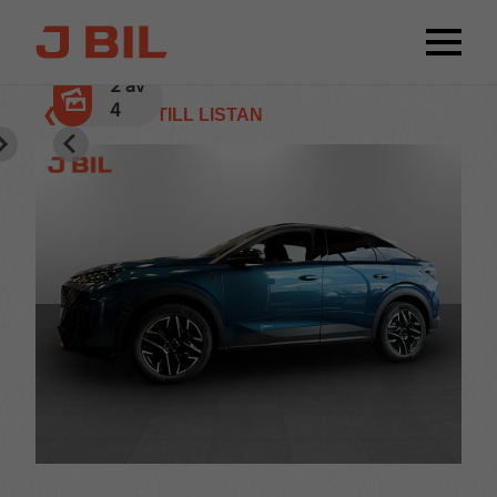
2
av
4
❮ TILLBAKA TILL LISTAN