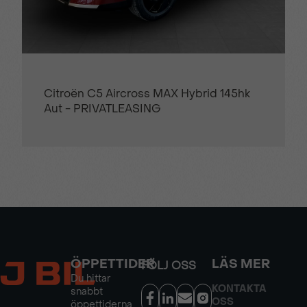
Citroën C5 Aircross MAX Hybrid 145hk
Aut - PRIVATLEASING
ÖPPETTIDER
LÄS MER
FÖLJ OSS
Du hittar
KONTAKTA
snabbt
OSS
öppettiderna