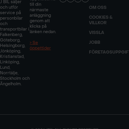
J BIL säljer
till din
och utför
OM OSS
närmaste
service på
anläggning
COOKIES &
personbilar
genom att
VILLKOR
och
klicka på
transportbilar i
länken nedan.
VISSLA
Falkenberg,
Göteborg,
JOBB
> Se
Helsingborg,
öppettider
Jönköping,
FÖRETAGSUPPGIF
Kristianstad,
Linköping,
Lund,
Norrtälje,
Stockholm och
Ängelholm.