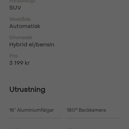
Fordonstyp
SUV
Växellåda
Automatisk
Drivmedel
Hybrid el/bensin
Pris
3 199 kr
Utrustning
18” Aluminiumfälgar
180° Backkamera