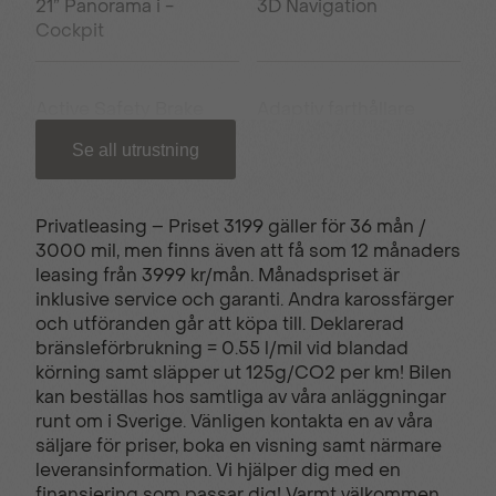
21” Panorama i -
3D Navigation
Cockpit
Active Safety Brake
Adaptiv farthållare
Se all utrustning
Ambient LED lights
Automatisk
klimatanläggning
Privatleasing – Priset 3199 gäller för 36 mån /
3000 mil, men finns även att få som 12 månaders
leasing från 3999 kr/mån. Månadspriset är
Defroster sidospeglar
ECO LED-strålkastare
inklusive service och garanti. Andra karossfärger
och utföranden går att köpa till. Deklarerad
bränsleförbrukning = 0.55 l/mil vid blandad
Elektrisk
Elinfällbara sidospeglar
körning samt släpper ut 125g/CO2 per km! Bilen
parkeringsbroms
kan beställas hos samtliga av våra anläggningar
runt om i Sverige. Vänligen kontakta en av våra
säljare för priser, boka en visning samt närmare
leveransinformation. Vi hjälper dig med en
Farthållare
Filhållingsassistans
finansiering som passar dig! Varmt välkommen