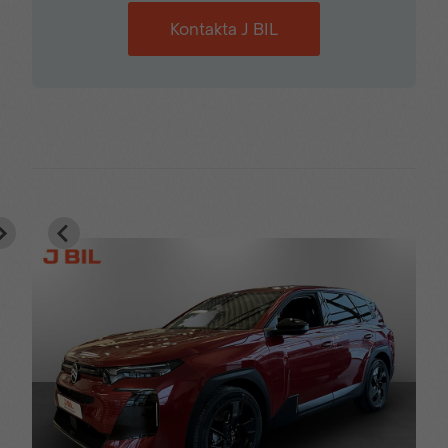
Uppvärmd ratt
Varselljus i LED-
Kontakta J BIL
utförande