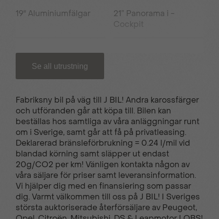
19" Aluminiumfälgar
21” Panorama i -
Cockpit
3D Navigation
Active Safety Brake
Se all utrustning
Adaptiv farthållare
Ambient LED lights
Fabriksny bil på väg till J BIL! Andra karossfärger
och utföranden går att köpa till. Bilen kan
beställas hos samtliga av våra anläggningar runt
Automatisk
Defroster sidospeglar
om i Sverige, samt går att få på privatleasing.
klimatanläggning
Deklarerad bränsleförbrukning = 0.24 l/mil vid
blandad körning samt släpper ut endast
20g/CO2 per km! Vänligen kontakta någon av
ECO LED-strålkastare
Elektrisk
våra säljare för priser samt leveransinformation.
parkeringsbroms
Vi hjälper dig med en finansiering som passar
dig. Varmt välkommen till oss på J BIL! I Sveriges
största auktoriserade återförsäljare av Peugeot,
Opel, Citroën, Mitsubishi, DS & Leapmotor I OBS!