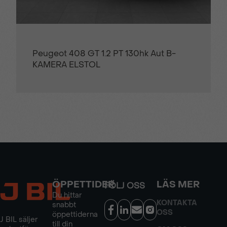
Peugeot 408 GT 1.2 PT 130hk Aut B-
KAMERA ELSTOL
ÖPPETTIDER
LÄS MER
FÖLJ OSS
Du hittar
KONTAKTA
snabbt
OSS
öppettiderna
J BIL säljer
till din