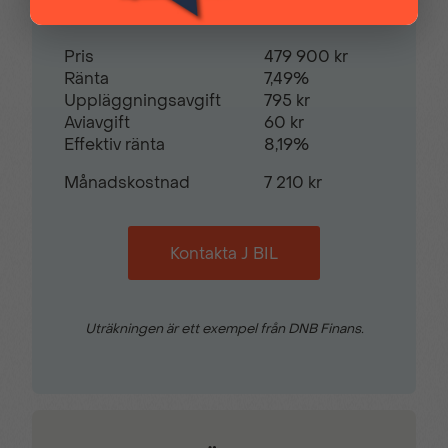
Trötthetsvarnare
Uppvärmd ratt
Pris
479 900 kr
Ränta
7,49%
Uppläggningsavgift
795 kr
Varselljus i LED-
Aviavgift
60 kr
utförande
Effektiv ränta
8,19%
Månadskostnad
7 210 kr
Kontakta J BIL
Uträkningen är ett exempel från DNB Finans.