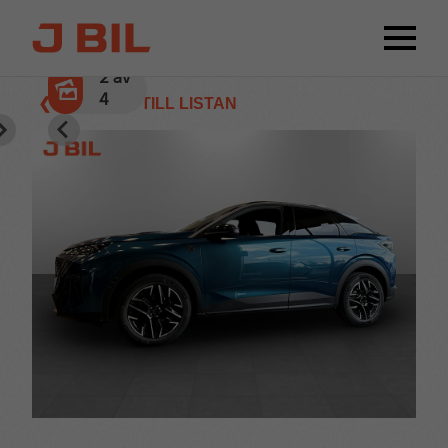
2
av
4
❮ TILLBAKA TILL LISTAN