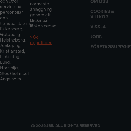
och utför
OM OSS
närmaste
service på
anläggning
COOKIES &
personbilar
genom att
VILLKOR
och
klicka på
transportbilar i
länken nedan.
VISSLA
Falkenberg,
Göteborg,
JOBB
> Se
Helsingborg,
öppettider
Jönköping,
FÖRETAGSUPPGIF
Kristianstad,
Linköping,
Lund,
Norrtälje,
Stockholm och
Ängelholm.
© 2026 JBIL ALL RIGHTS RESERVED