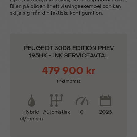
Elinfällbara sidospeglar
Farthållare
Bilen på bilden är ett visningsexempel och kan
skilja sig från din faktiska konfiguration.
Filhållingsassistans
GT-dekordetaljer
Hill Assist
Keyless lås- &
PEUGEOT 3008 EDITION PHEV
startsystem
195HK - INK SERVICEAVTAL
479 900 kr
Kollisionsvarnare
LED bakljus
(inkl.moms)
Läderklädd
Motoriserad handsfree
multifunktionsratt
baklucka
Hybrid
0
2026
Automatisk
el/bensin
Mörktonade bakrutor
Parkeringssensorer
bak