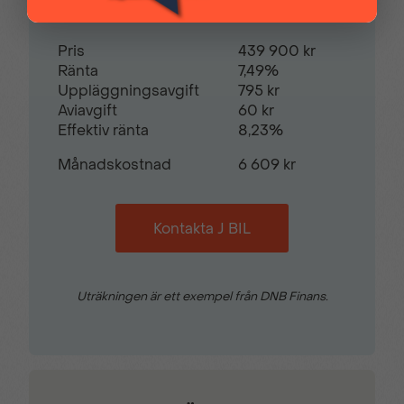
Takrails
Trafikskyltsavläsare
Pris
439 900 kr
Ränta
7,49%
Uppläggningsavgift
795 kr
Trådlös Apple CarPlay
Trötthetsvarnare
Aviavgift
60 kr
Effektiv ränta
8,23%
Uppvärmd ratt
Varselljus i LED-
Månadskostnad
6 609 kr
utförande
Kontakta J BIL
Uträkningen är ett exempel från DNB Finans.