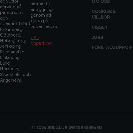
och utför
OM OSS
närmaste
service på
anläggning
COOKIES &
personbilar
genom att
VILLKOR
och
klicka på
transportbilar i
länken nedan.
VISSLA
Falkenberg,
Göteborg,
JOBB
> Se
Helsingborg,
öppettider
Jönköping,
FÖRETAGSUPPGIF
Kristianstad,
Linköping,
Lund,
Norrtälje,
Stockholm och
Ängelholm.
© 2026 JBIL ALL RIGHTS RESERVED