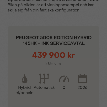
Elektrisk
Elinfällbara sidospeglar
Bilen på bilden är ett visningsexempel och kan
parkeringsbroms
skilja sig från din faktiska konfiguration.
ESP & ABS-bromsar
Farthållare
PEUGEOT 5008 EDITION HYBRID
Filhållingsassistans
GT-dekordetaljer
145HK - INK SERVICEAVTAL
439 900 kr
Hill Assist
Keyless lås- &
startsystem
(inkl.moms)
Kollisionsvarnare
LED bakljus
Hybrid
0
2026
Automatisk
el/bensin
Läderklädd
Motoriserad handsfree
multifunktionsratt
baklucka