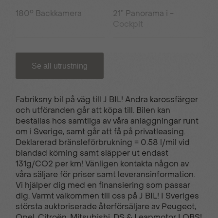
180° Backkamera
21” Panorama i -
Cockpit
3D Navigation
6 Krockkuddar
Se all utrustning
7 sits
Active Safety Brake
Fabriksny bil på väg till J BIL! Andra karossfärger
och utföranden går att köpa till. Bilen kan
beställas hos samtliga av våra anläggningar runt
Adaptiv farthållare
Ambient LED lights
om i Sverige, samt går att få på privatleasing.
med 8 färgval
Deklarerad bränsleförbrukning = 0.58 l/mil vid
blandad körning samt släpper ut endast
131g/CO2 per km! Vänligen kontakta någon av
Automatisk
Defroster sidospeglar
våra säljare för priser samt leveransinformation.
klimatanläggning
Vi hjälper dig med en finansiering som passar
dig. Varmt välkommen till oss på J BIL! I Sveriges
största auktoriserade återförsäljare av Peugeot,
Opel, Citroën, Mitsubishi, DS & Leapmotor I OBS!