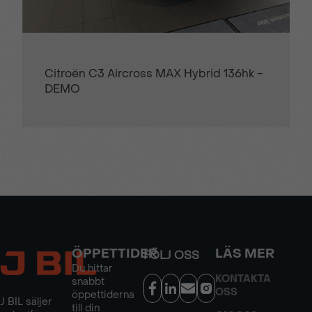
Citroën C3 Aircross MAX Hybrid 136hk -
DEMO
ÖPPETTIDER
LÄS MER
FÖLJ OSS
Du hittar
KONTAKTA
snabbt
OSS
öppettiderna
J BIL säljer
till din