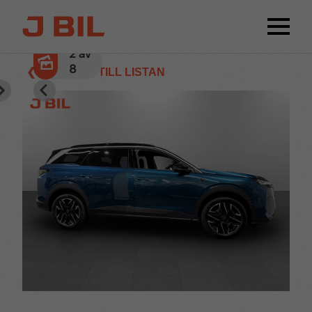
2
av
8
❮ TILLBAKA TILL LISTAN