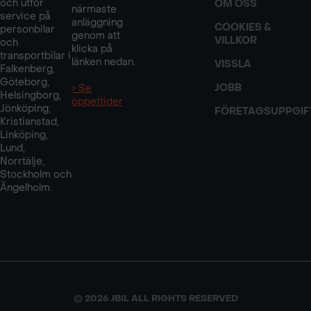
och utför
OM OSS
närmaste
service på
anläggning
COOKIES &
personbilar
genom att
VILLKOR
och
klicka på
transportbilar i
länken nedan.
VISSLA
Falkenberg,
Göteborg,
JOBB
> Se
Helsingborg,
öppettider
Jönköping,
FÖRETAGSUPPGIF
Kristianstad,
Linköping,
Lund,
Norrtälje,
Stockholm och
Ängelholm.
© 2026 JBIL ALL RIGHTS RESERVED