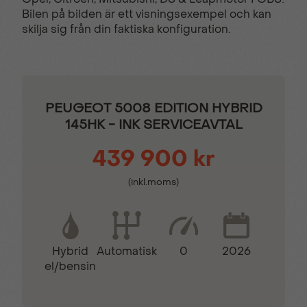
Elektrisk
Elinfällbara sidospeglar
Bilen på bilden är ett visningsexempel och kan
parkeringsbroms
skilja sig från din faktiska konfiguration.
ESP & ABS-bromsar
Farthållare
PEUGEOT 5008 EDITION HYBRID
Filhållingsassistans
GT-dekordetaljer
145HK - INK SERVICEAVTAL
439 900 kr
Hill Assist
Keyless lås- &
startsystem
(inkl.moms)
Kollisionsvarnare
LED bakljus
Hybrid
0
2026
Automatisk
el/bensin
Läderklädd
Motoriserad handsfree
multifunktionsratt
baklucka