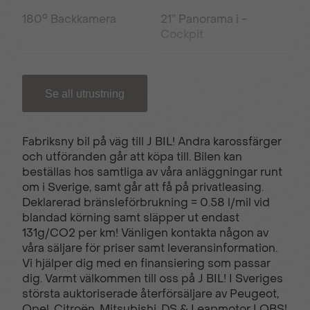
180° Backkamera
21” Panorama i -
Cockpit
3D Navigation
6 Krockkuddar
Se all utrustning
7 sits
Active Safety Brake
Fabriksny bil på väg till J BIL! Andra karossfärger
och utföranden går att köpa till. Bilen kan
beställas hos samtliga av våra anläggningar runt
Adaptiv farthållare
Ambient LED lights
om i Sverige, samt går att få på privatleasing.
med 8 färgval
Deklarerad bränsleförbrukning = 0.58 l/mil vid
blandad körning samt släpper ut endast
131g/CO2 per km! Vänligen kontakta någon av
Automatisk
Defroster sidospeglar
våra säljare för priser samt leveransinformation.
klimatanläggning
Vi hjälper dig med en finansiering som passar
dig. Varmt välkommen till oss på J BIL! I Sveriges
största auktoriserade återförsäljare av Peugeot,
Opel, Citroën, Mitsubishi, DS & Leapmotor I OBS!