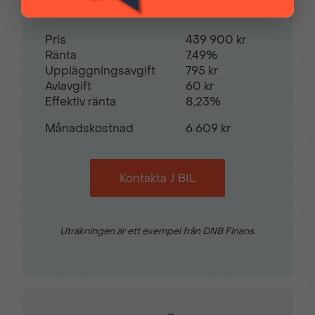
Takrails
Trafikskyltsavläsare
Pris
439 900 kr
Ränta
7,49%
Uppläggningsavgift
795 kr
Trådlös Apple CarPlay
Trötthetsvarnare
Aviavgift
60 kr
Effektiv ränta
8,23%
Uppvärmd ratt
Varselljus i LED-
Månadskostnad
6 609 kr
utförande
Kontakta J BIL
Uträkningen är ett exempel från DNB Finans.