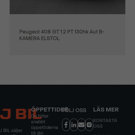
Peugeot 408 GT 1.2 PT 130hk Aut B-
KAMERA ELSTOL
ÖPPETTIDER
LÄS MER
FÖLJ OSS
Du hittar
KONTAKTA
snabbt
OSS
öppettiderna
J BIL säljer
till din