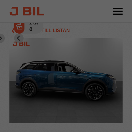
2
av
8
❮ TILLBAKA TILL LISTAN