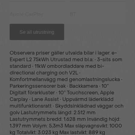
Apple CarPlay
BT
Se all utrustning
Förklimatisering av
Infällbara speglar
Kupé
Observera priser gäller utvalda bilar i lager. e-
Expert L2 75kWh Utrustad med bl.a: • 3-sits som
Komfortmellanvägg
Lane Keep Assist
standard • 11kW ombordladdare med bi-
med fönster
directional charging och V2L •
Komfortmellanvägg med genomlastningslucka •
Parkeringssensorer bak • Backkamera • 10”
LED-belysning i
Parkeringssensor bak
Digitalt förarkluster • 10” Touchscreen, Apple
lastutrymmet
Carplay • Lane Assist • Uppvärmd läderklädd
multifunktionsratt • Skyddsinklädnad väggar och
golv Lastutrymmets längd: 2.512 mm
Lastutrymmets bredd: 1.628 mm Invändig höjd:
Passagerarsoffa med
Skyddsinklädnad
1.397 mm Volym: 5,3m3 Max släpvagnsvikt: 1000
lastningslucka
väggar & golv
kg Totalvikt: 3.023 kg Max lastvikt: 889 kg