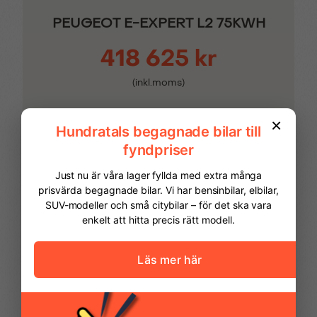
PEUGEOT E-EXPERT L2 75KWH
418 625 kr
(inkl.moms)
El
0
2026
Automatisk