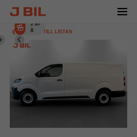
2
av
8
❮ TILLBAKA TILL LISTAN