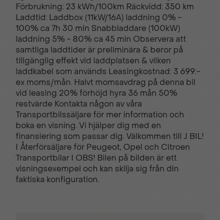
Förbrukning: 23 kWh/100km Räckvidd: 350 km
Laddtid: Laddbox (11kW/16A) laddning 0% -
Trafikskyltsavläsning
Uppvärmd
100% ca 7h 30 min Snabbladdare (100kW)
multifunktionsratt
laddning 5% - 80% ca 45 min Observera att
samtliga laddtider är preliminära & beror på
tillgänglig effekt vid laddplatsen & vilken
USB
Utökad Lastkapacitet
laddkabel som används Leasingkostnad: 3 699:-
ex moms/mån. Halvt momsavdrag på denna bil
vid leasing 20% förhöjd hyra 36 mån 50%
Visiopark 180°
restvärde Kontakta någon av våra
Backkamera
Transportbilssäljare för mer information och
boka en visning. Vi hjälper dig med en
finansiering som passar dig. Välkommen till J BIL!
I Återförsäljare för Peugeot, Opel och Citroen
Transportbilar I OBS! Bilen på bilden är ett
visningsexempel och kan skilja sig från din
faktiska konfiguration.