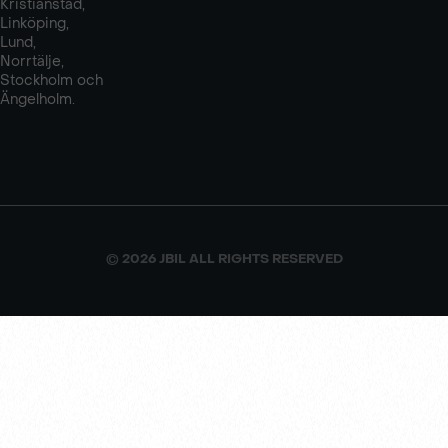
Kristianstad,
Linköping,
Lund,
Norrtälje,
Stockholm och
Ängelholm.
© 2026 JBIL ALL RIGHTS RESERVED