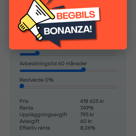
FINANSIERING
Vi hjälper dig att ordna finansiering av
din bil. Här kan du räkna ut din
månadskostnad och även göra en
ansökan online.
Kontantinsats
104 656,00 kr
Avbetalningstid
60
månader
Restvärde
0
%
Pris
418 625 kr
Ränta
7,49%
Uppläggningsavgift
795 kr
Aviavgift
60 kr
Effektiv ränta
8,26%