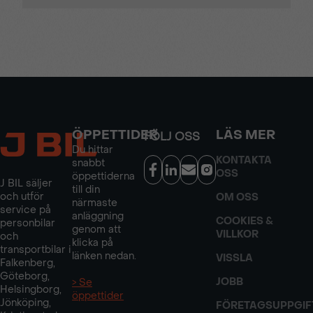
ÖPPETTIDER
LÄS MER
FÖLJ OSS
Du hittar
KONTAKTA
snabbt
OSS
öppettiderna
J BIL säljer
till din
och utför
OM OSS
närmaste
service på
anläggning
COOKIES &
personbilar
genom att
VILLKOR
och
klicka på
transportbilar i
länken nedan.
VISSLA
Falkenberg,
Göteborg,
JOBB
> Se
Helsingborg,
öppettider
Jönköping,
FÖRETAGSUPPGIF