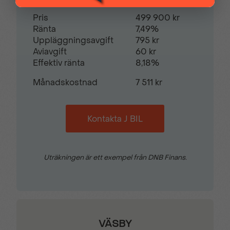
Pris
499 900 kr
Trötthetsvarnare
Uppvärmd ratt
Ränta
7,49%
Uppläggningsavgift
795 kr
Aviavgift
60 kr
Varselljus i LED-
Effektiv ränta
8,18%
utförande
Månadskostnad
7 511 kr
Kontakta J BIL
Uträkningen är ett exempel från DNB Finans.
VÄSBY