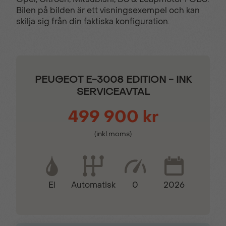
Elinfällbara sidospeglar
Farthållare
Bilen på bilden är ett visningsexempel och kan
skilja sig från din faktiska konfiguration.
Filhållingsassistans
GT-dekordetaljer
Hill Assist
Keyless lås- &
PEUGEOT E-3008 EDITION - INK
startsystem
SERVICEAVTAL
499 900 kr
Kollisionsvarnare
LED bakljus
(inkl.moms)
Läderklädd
Motoriserad handsfree
multifunktionsratt
baklucka
El
0
2026
Automatisk
Mörktonade bakrutor
Parkeringssensorer
bak