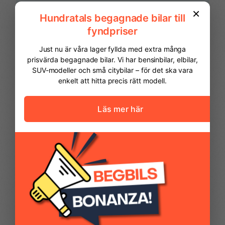
Parkeringssensorer
PEUGEOT SOS &
fram
Connect
Pixel LED-strålkastare
Premium
FINANSIERING
tyg/halvläderklädsel
Vi hjälper dig att ordna finansiering av
din bil. Här kan du räkna ut din
Regnsensor
Sidospeglar i Perla
månadskostnad och även göra en
Nera Black
ansökan online.
Kontantinsats
124 975,00 kr
Svart/grå tygklädsel
Sätesvärme fram
Uziris
Avbetalningstid
60
månader
Restvärde
0
%
Trafikskyltsavläsare
Trådlös Apple CarPlay