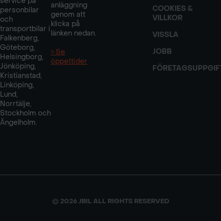
service på
anläggning
COOKIES &
personbilar
genom att
VILLKOR
och
klicka på
transportbilar i
länken nedan.
VISSLA
Falkenberg,
Göteborg,
JOBB
> Se
Helsingborg,
öppettider
Jönköping,
FÖRETAGSUPPGIF
Kristianstad,
Linköping,
Lund,
Norrtälje,
Stockholm och
Ängelholm.
© 2026 JBIL ALL RIGHTS RESERVED