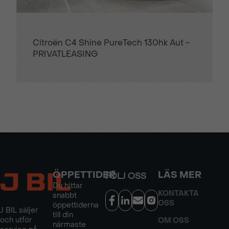
Citroën C4 Shine PureTech 130hk Aut -
PRIVATLEASING
ÖPPETTIDER
LÄS MER
FÖLJ OSS
Du hittar
KONTAKTA
snabbt
OSS
öppettiderna
J BIL säljer
till din
och utför
OM OSS
närmaste