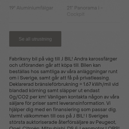
19" Aluminiumfälgar
21” Panorama i -
Cockpit
3D Navigation
Active Safety Brake
Se all utrustning
Adaptiv farthållare
Ambient LED lights
Fabriksny bil på väg till J BIL! Andra karossfärger
och utföranden går att köpa till. Bilen kan
beställas hos samtliga av våra anläggningar runt
Automatisk
Defroster sidospeglar
om i Sverige, samt går att få på privatleasing.
klimatanläggning
Deklarerad bränsleförbrukning = 1.67 kWh/mil vid
blandad körning samt släpper ut endast
0g/CO2 per km! Vänligen kontakta någon av våra
ECO LED-strålkastare
Elektrisk
säljare för priser samt leveransinformation. Vi
parkeringsbroms
hjälper dig med en finansiering som passar dig.
Varmt välkommen till oss på J BIL! I Sveriges
största auktoriserade återförsäljare av Peugeot,
Opel, Citroën, Mitsubishi, DS & Leapmotor I OBS!