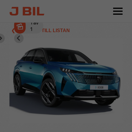
1
av
1
❮ TILLBAKA TILL LISTAN