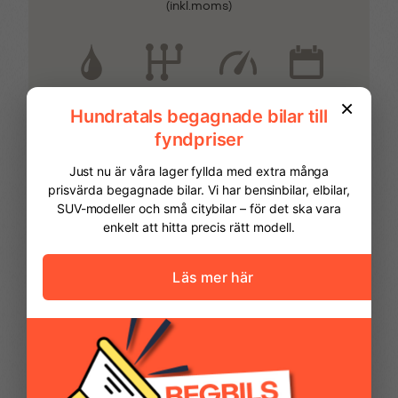
(inkl.moms)
sidospeglar
Eluppvärmd vindruta
ESP med ASR
El
0
2026
Automatisk
Farthållare &
Filhållningsassistans
fartbegränsare
Fjärrnyckel med
Fjärrstyrt centrallås
reservnyckel
FINANSIERING
Färddator
Förvaringsfack
handskfacket
Vi hjälper dig att ordna finansiering av
din bil. Här kan du räkna ut din
månadskostnad och även göra en
Förvaringsfack taket
Halogenstrålkastare
ansökan online.