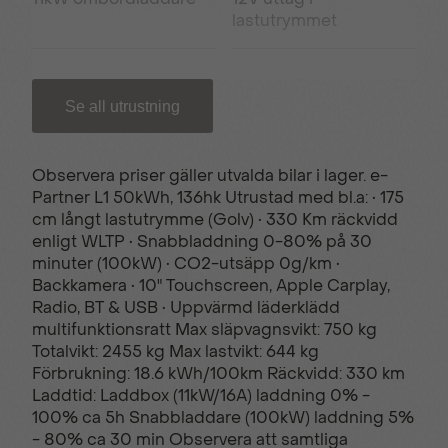
lastutrymmet
16” Stålfälgar
180° öppningsbara
Se all utrustning
bakdörrar
Observera priser gäller utvalda bilar i lager. e-
220V uttag i kupé
3-fas laddkabel
Partner L1 50kWh, 136hk Utrustad med bl.a: • 175
cm långt lastutrymme (Golv) • 330 Km räckvidd
enligt WLTP • Snabbladdning 0-80% på 30
4 st Lastöglor – vägg
6st Fästöglor i golvet
minuter (100kW) • CO2-utsäpp 0g/km •
Backkamera • 10" Touchscreen, Apple Carplay,
Radio, BT & USB • Uppvärmd läderklädd
ABS (låsningsfria
AEBS
multifunktionsratt Max släpvagnsvikt: 750 kg
bromsar)
Totalvikt: 2455 kg Max lastvikt: 644 kg
Förbrukning: 18.6 kWh/100km Räckvidd: 330 km
Laddtid: Laddbox (11kW/16A) laddning 0% -
100% ca 5h Snabbladdare (100kW) laddning 5%
Apple CarPlay®
Automatisk
- 80% ca 30 min Observera att samtliga
klimatanläggning