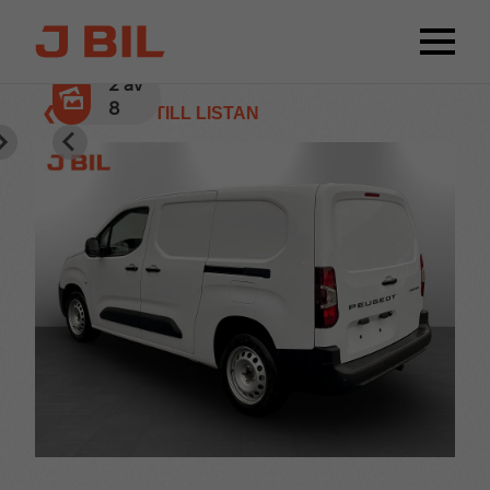
2
av
8
❮ TILLBAKA TILL LISTAN