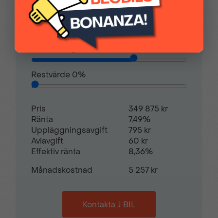
ovan förare
Kontantinsats
87 468,00 kr
Handskfack
Helljusassistent
Avbetalningstid
60
månader
Hill assist
Justerbar ratt
Restvärde
0
%
Justerbart förarsäte
Mellanvägg med
Pris
349 875 kr
genomlastningslucka
Ränta
7,49%
Uppläggningsavgift
795 kr
Aviavgift
60 kr
Effektiv ränta
8,36%
Parkeringsensorer bak
Radio
Månadskostnad
5 257 kr
Regnsensor
Servostyrning
Kontakta J BIL