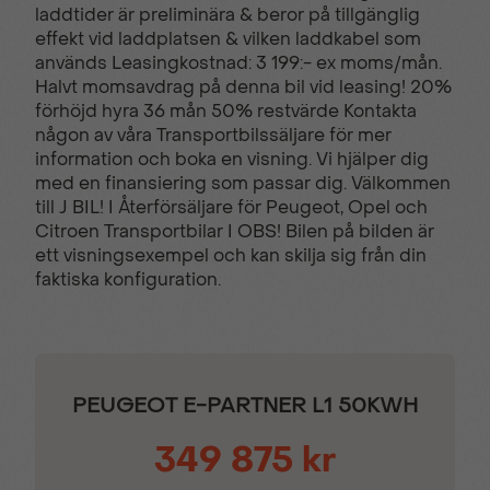
laddtider är preliminära & beror på tillgänglig
effekt vid laddplatsen & vilken laddkabel som
används Leasingkostnad: 3 199:- ex moms/mån.
Belysning i
Bluetooth & USB
Halvt momsavdrag på denna bil vid leasing! 20%
lastutrymmet
förhöjd hyra 36 mån 50% restvärde Kontakta
någon av våra Transportbilssäljare för mer
information och boka en visning. Vi hjälper dig
DAB Radio
Defroster sidospeglar
med en finansiering som passar dig. Välkommen
till J BIL! I Återförsäljare för Peugeot, Opel och
Citroen Transportbilar I OBS! Bilen på bilden är
Digital klocka
Digital serviceindikator
ett visningsexempel och kan skilja sig från din
faktiska konfiguration.
Dimstrålkastare
Dragkrok
PEUGEOT E-PARTNER L1 50KWH
Drive Assist Pack
Däcktrycksensor TPMS
349 875 kr
Elektrisk startspärr
Eljusterbara