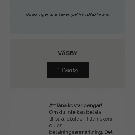
Skyddsinklädnad
Skyddsplast golv i
väggar
lastutrymmet
Uträkningen är ett exempel från DNB Finans.
Trafikskyltsavläsning
Trötthetsvarnare
Tygklädsel Grå Mistral
Uppvärmd
VÄSBY
multifunktionsratt
Till Väsby
Uppvärmda säten
VAEB
Vehicle-to-Load (V2L)
Visiopark 180°
Att låna kostar pengar!
Backkamera
Om du inte kan betala
tillbaka skulden i tid riskerar
du en
Värmepump
betalningsanmärkning. Det