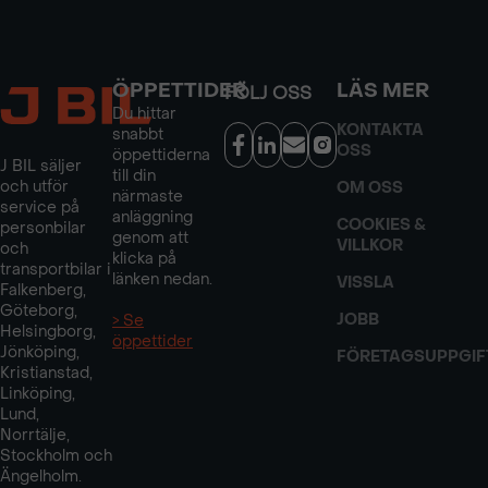
ÖPPETTIDER
LÄS MER
FÖLJ OSS
Du hittar
KONTAKTA
snabbt
OSS
öppettiderna
J BIL säljer
till din
och utför
OM OSS
närmaste
service på
anläggning
COOKIES &
personbilar
genom att
VILLKOR
och
klicka på
transportbilar i
länken nedan.
VISSLA
Falkenberg,
Göteborg,
JOBB
> Se
Helsingborg,
öppettider
Jönköping,
FÖRETAGSUPPGIF
Kristianstad,
Linköping,
Lund,
Norrtälje,
Stockholm och
Ängelholm.