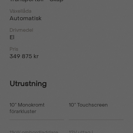
Växellåda
Automatisk
Drivmedel
El
Pris
349 875 kr
Utrustning
10” Monokromt
10” Touchscreen
förarkluster
11kW ombordladdare
12V uttag i