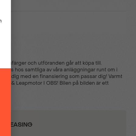
rossfärger och utföranden går att köpa till.
tällas hos samtliga av våra anläggningar runt om i
hjälper dig med en finansiering som passar dig! Varmt
i, DS & Leapmotor I OBS! Bilen på bilden är ett
VATLEASING