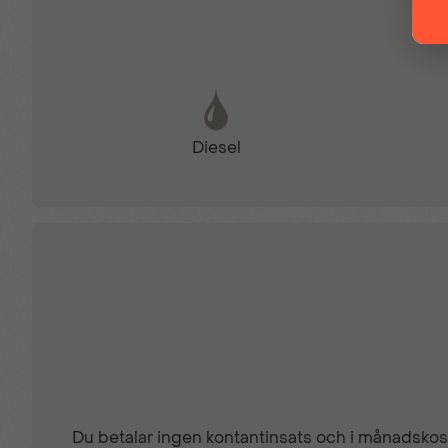
Fartbegränsare
Luftkonditionering
Diesel
Navigation
Uppvärmda framstolar
Regnsensor
Trådlös Android Auto
Du betalar ingen kontantinsats och i månadskost