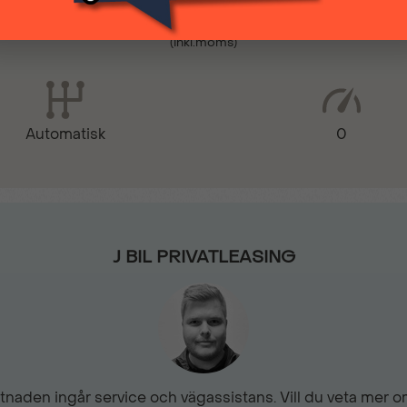
5 499 kr
(inkl.moms)
Grå tygklädsel Curbita
Mörktonade sidorutor på ra
0
Automatisk
Parkeringssensorer bak
Uppvärmd läderratt
J BIL PRIVATLEASING
Solskydd förare/passagera
Trådlös Apple CarPlay
naden ingår service och vägassistans. Vill du veta mer om