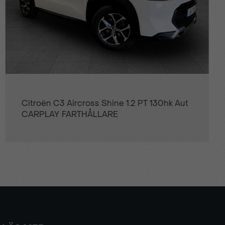
Opel Grandland X Design Line 1.2 Turbo
130hk Aut - VECKANS KLIPP!