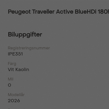
Peugeot Traveller Active BlueHDi 18
Biluppgifter
Registreringsnummer
IPE351
Färg
Vit Kaolin
Mil
0
Modellår
2026