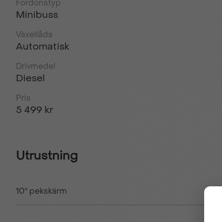
Fordonstyp
Minibuss
Växellåda
Automatisk
Drivmedel
Diesel
Pris
5 499 kr
Utrustning
10" pekskärm