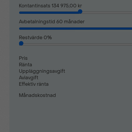
Kontantinsats
134 975,00 kr
Pixel LED-strålkastare
Avbetalningstid
60
månader
Regnsensor
Restvärde
0
%
Solgardiner rad 2
Pris
Ränta
Uppläggningsavgift
Takrails
Aviavgift
Effektiv ränta
Trådlös Apple CarPlay
Månadskostnad
Uppvärmd ratt