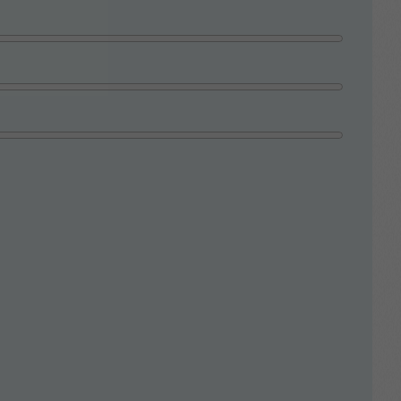
sel
ack