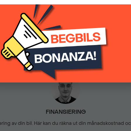
539 900 kr
(inkl.moms)
GT-dekordetaljer
Keyless lås- & startsystem
0
Automatisk
LED bakljus
Motoriserad handsfree bak
Parkeringssensorer bak
FINANSIERING
PEUGEOT SOS & Connect
siering av din bil. Här kan du räkna ut din månadskostnad o