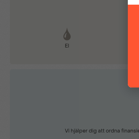
Filhållingsassistans
Hill Assist
El
Kollisionsvarnare
Läderklädd multifunktionsratt
Mörktonade bakrutor
Parkeringssensorer fram
Vi hjälper dig att ordna finan