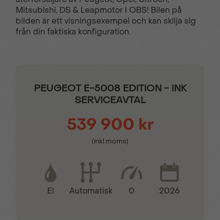
Elektrisk
Elinfällbara sidospeglar
Mitsubishi, DS & Leapmotor I OBS! Bilen på
parkeringsbroms
bilden är ett visningsexempel och kan skilja sig
från din faktiska konfiguration.
ESP & ABS-bromsar
Farthållare
Filhållingsassistans
GT-dekordetaljer
PEUGEOT E-5008 EDITION - INK
SERVICEAVTAL
Hill Assist
Keyless lås- &
539 900 kr
startsystem
(inkl.moms)
Kollisionsvarnare
LED bakljus
El
0
2026
Automatisk
Läderklädd
Motoriserad handsfree
multifunktionsratt
baklucka