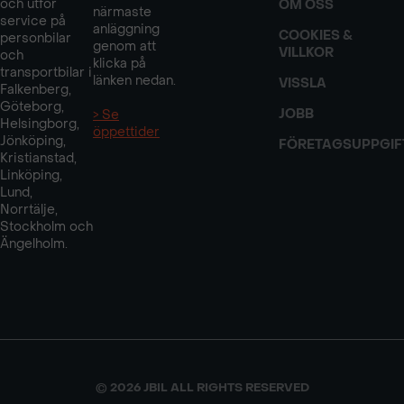
och utför
OM OSS
närmaste
service på
anläggning
COOKIES &
personbilar
genom att
VILLKOR
och
klicka på
transportbilar i
länken nedan.
VISSLA
Falkenberg,
Göteborg,
JOBB
> Se
Helsingborg,
öppettider
Jönköping,
FÖRETAGSUPPGIF
Kristianstad,
Linköping,
Lund,
Norrtälje,
Stockholm och
Ängelholm.
© 2026 JBIL ALL RIGHTS RESERVED