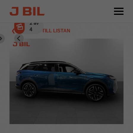
2
av
4
❮ TILLBAKA TILL LISTAN