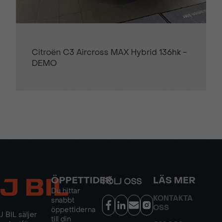
Citroën C3 Aircross MAX Hybrid 136hk -
DEMO
ÖPPETTIDER
LÄS MER
FÖLJ OSS
Du hittar
KONTAKTA
snabbt
OSS
öppettiderna
J BIL säljer
till din