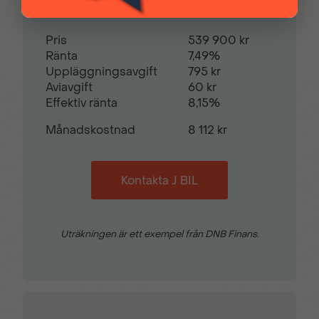
Takrails
Trafikskyltsavläsare
Pris
539 900 kr
Ränta
7,49%
Uppläggningsavgift
795 kr
Trådlös Apple CarPlay
Trötthetsvarnare
Aviavgift
60 kr
Effektiv ränta
8,15%
Uppvärmd ratt
Varselljus i LED-
Månadskostnad
8 112 kr
utförande
Kontakta J BIL
Uträkningen är ett exempel från DNB Finans.