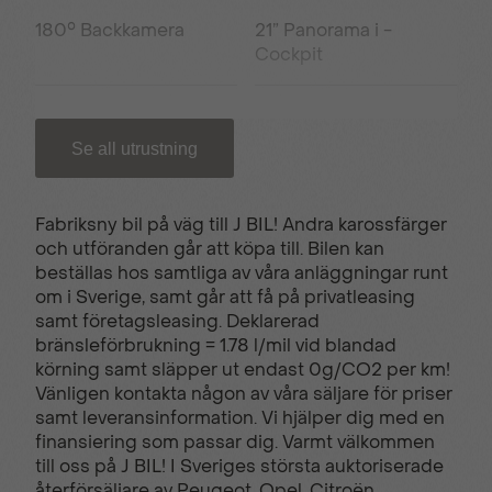
180° Backkamera
21” Panorama i -
Cockpit
3D Navigation
6 Krockkuddar
Se all utrustning
7 sits
Active Safety Brake
Fabriksny bil på väg till J BIL! Andra karossfärger
och utföranden går att köpa till. Bilen kan
beställas hos samtliga av våra anläggningar runt
Adaptiv farthållare
Ambient LED lights
om i Sverige, samt går att få på privatleasing
med 8 färgval
samt företagsleasing. Deklarerad
bränsleförbrukning = 1.78 l/mil vid blandad
körning samt släpper ut endast 0g/CO2 per km!
Automatisk
Defroster sidospeglar
Vänligen kontakta någon av våra säljare för priser
klimatanläggning
samt leveransinformation. Vi hjälper dig med en
finansiering som passar dig. Varmt välkommen
till oss på J BIL! I Sveriges största auktoriserade
återförsäljare av Peugeot, Opel, Citroën,