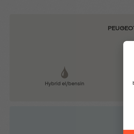
Highway Assist
PEUGEOT
Luftkonditionering
Parkeringskamera fram
Hybrid el/bensin
Parkeringssensor fram
Regnsensor
Trådlös Apple CarPlay