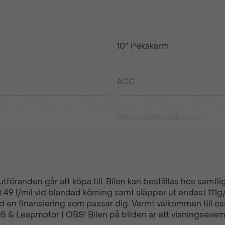
10” Pekskärm
ACC
Aktiv säkerhetsbroms
ECO -LED-strålkastare
 utföranden går att köpa till. Bilen kan beställas hos samtl
Elektriskt uppvärmda sidos
0.49 l/mil vid blandad körning samt släpper ut endast 111
d en finansiering som passar dig. Varmt välkommen till oss
DS & Leapmotor I OBS! Bilen på bilden är ett visningsexempe
Farthållare