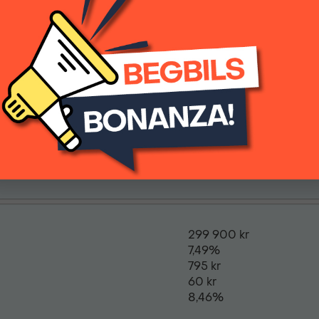
FINANSIERING
siering av din bil. Här kan du räkna ut din månadskostnad o
299 900 kr
7,49%
795 kr
60 kr
8,46%