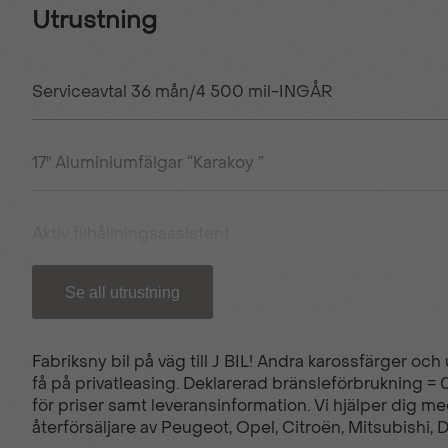
Utrustning
Serviceavtal 36 mån/4 500 mil-INGÅR
17" Aluminiumfälgar “Karakoy ”
Aktiv filhållningsassistent
Se all utrustning
Dödavinkelvarnare
Fabriksny bil på väg till J BIL! Andra karossfärger och
Elektriskt justerbara sidospeglar
få på privatleasing. Deklarerad bränsleförbrukning = 
för priser samt leveransinformation. Vi hjälper dig me
återförsäljare av Peugeot, Opel, Citroën, Mitsubishi, 
Elfönsterhissar fram & bak