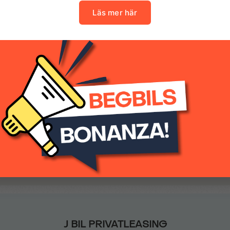
nfiguration.
Luftkonditionering
T 2008 ALLURE HYBRID 145HK AUT - PRIVAT
Parkeringskamera fram
2 699 kr
(inkl.moms)
Parkeringssensor fram
Regnsensor
0
Automatisk
Trådlös Apple CarPlay
J BIL PRIVATLEASING