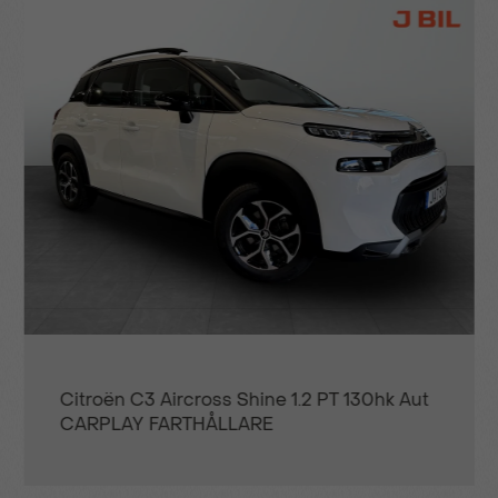
 PT 130hk Aut
Opel Grandland X Design Line 1
130hk Aut - VECKANS KLIPP!