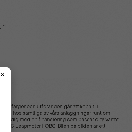
y ”
eglar
rossfärger och utföranden går att köpa till.
ällas hos samtliga av våra anläggningar runt om i
hjälper dig med en finansiering som passar dig! Varmt
i, DS & Leapmotor I OBS! Bilen på bilden är ett