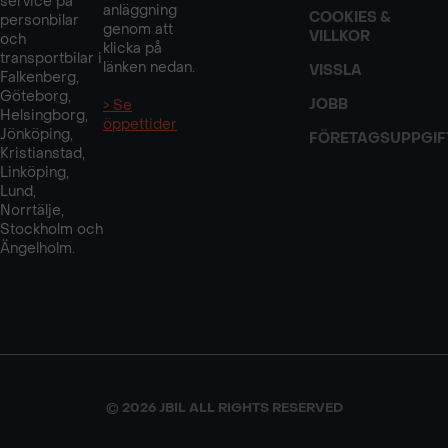
service på
anläggning
COOKIES &
personbilar
genom att
VILLKOR
och
klicka på
transportbilar i
länken nedan.
VISSLA
Falkenberg,
Göteborg,
JOBB
> Se
Helsingborg,
öppettider
Jönköping,
FÖRETAGSUPPGIF
Kristianstad,
Linköping,
Lund,
Norrtälje,
Stockholm och
Ängelholm.
© 2026 JBIL ALL RIGHTS RESERVED