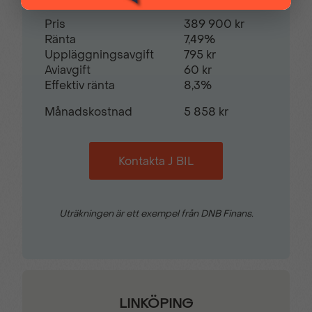
Pris
389 900 kr
Ränta
7,49%
Uppläggningsavgift
795 kr
Aviavgift
60 kr
Effektiv ränta
8,3%
Månadskostnad
5 858 kr
Kontakta J BIL
Uträkningen är ett exempel från DNB Finans.
LINKÖPING