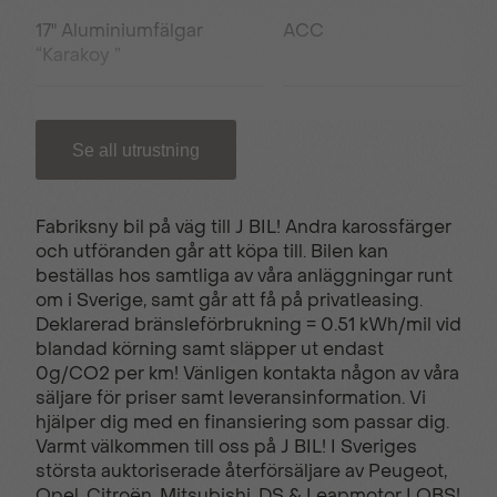
17" Aluminiumfälgar
ACC
“Karakoy ”
Aktiv filhållningsassistent
Aktiv
Se all utrustning
säkerhetsbroms
Fabriksny bil på väg till J BIL! Andra karossfärger
Alcantara/halvläderklädsel
Ambient LED-
och utföranden går att köpa till. Bilen kan
belysning med 8
beställas hos samtliga av våra anläggningar runt
färgval
om i Sverige, samt går att få på privatleasing.
Deklarerad bränsleförbrukning = 0.51 kWh/mil vid
blandad körning samt släpper ut endast
Black Diamond -tak
Dödavinkelvarnare
0g/CO2 per km! Vänligen kontakta någon av våra
säljare för priser samt leveransinformation. Vi
hjälper dig med en finansiering som passar dig.
Elektiskt justerbar
Elektriskt justerbara
Varmt välkommen till oss på J BIL! I Sveriges
förarstol
sidospeglar
största auktoriserade återförsäljare av Peugeot,
Opel, Citroën, Mitsubishi, DS & Leapmotor I OBS!