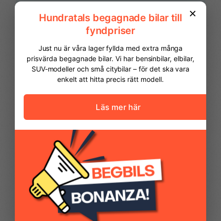
Luftkonditionering
Läderratt
Navigation
Parkeringskamera
fram
FINANSIERING
Parkeringssensor bak
Parkeringssensor
Vi hjälper dig att ordna finansiering av
fram
din bil. Här kan du räkna ut din
månadskostnad och även göra en
ansökan online.
Peugeot SOS & Connect
Regnsensor
Kontantinsats
97 475,00 kr
Takrails
Trådlös Apple
Avbetalningstid
60
månader
CarPlay
Restvärde
0
%
Trådlös mobilladdare