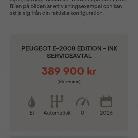
Bilen på bilden är ett visningsexempel och kan
skilja sig från din faktiska konfiguration.
Elektriskt uppvärmda
Elfönsterhissar fram
sidospeglar
& bak
Farthållare
Full LED -
PEUGEOT E-2008 EDITION - INK
strålkastare
SERVICEAVTAL
389 900 kr
Förarstol med massage
Heljusassistent
(inkl.moms)
Highway Assist
Hill Start Assist
El
0
2026
Automatisk
Keyless lås- &
Laddkabel MODE 3
startsystem