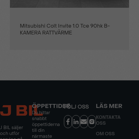
Peugeot 5008 GT 1.2 PT 130hk Aut
KAMPANJ BRÄNSLE INGÅR
ÖPPETTIDER
LÄS MER
FÖLJ OSS
Du hittar
KONTAKTA
snabbt
OSS
öppettiderna
J BIL säljer
till din
och utför
OM OSS
närmaste