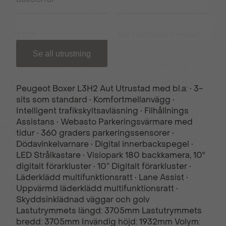
360°
6st Lastöglor i golvet
Parkeringssensorer
Se all utrustning
7” Digitalt förarkluster
ABS-bromsar
Peugeot Boxer L3H2 Aut Utrustad med bl.a: • 3-
sits som standard • Komfortmellanvägg •
Intelligent trafikskyltsavläsning • Filhållnings
AEBS
Apple CarPlay®
Assistans • Webasto Parkeringsvärmare med
tidur • 360 graders parkeringssensorer •
Dödavinkelvarnare • Digital innerbackspegel •
Automatisk
Belysning i
LED Strålkastare • Visiopark 180 backkamera, 10"
klimatanläggning
lastutrymmet
digitalt förarkluster • 10” Digitalt förarkluster •
Läderklädd multifunktionsratt • Lane Assist •
Uppvärmd läderklädd multifunktionsratt •
Skyddsinklädnad väggar och golv
Bluetooth & USB
DAB
Lastutrymmets längd: 3705mm Lastutrymmets
bredd: 3705mm Invändig höjd: 1932mm Volym: