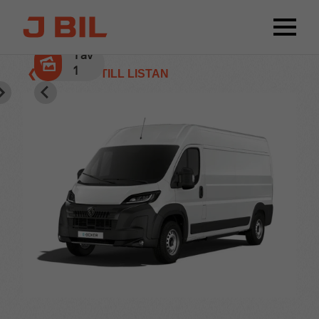
1
av
1
❮ TILLBAKA TILL LISTAN