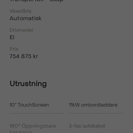
Växellåda
Automatisk
Drivmedel
El
Pris
754 875 kr
Utrustning
10” TouchScreen
11kW ombordladdare
180° Öppningsbara
3-fas laddkabel
bakdörrar