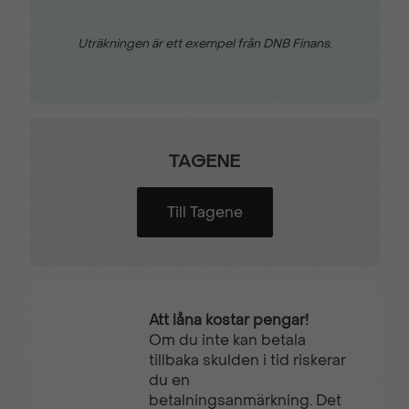
Uträkningen är ett exempel från DNB Finans.
Regnsensor
Servostyrning
Sidospeglar med
Skyddsinklädnad
defroster
väggar
TAGENE
Smart färdskrivare
Trafikskyltsavläsning
Till Tagene
Trådlös mobilladdare
Trötthetsvarnare
Att låna kostar pengar!
Uppvärmt förarsäte
VAEB (Videoassisterad
Om du inte kan betala
Autobroms)
tillbaka skulden i tid riskerar
du en
betalningsanmärkning. Det