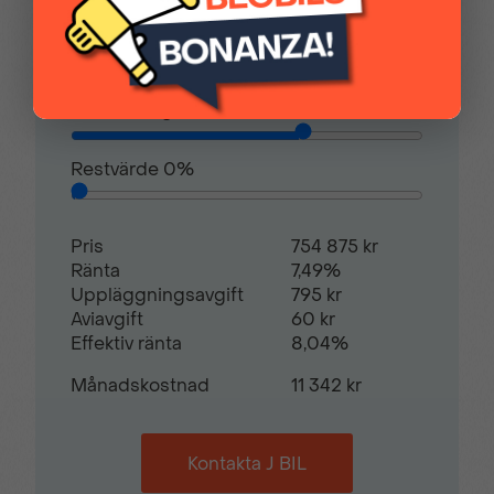
Högt placerat
Justerbar ratt
Kontantinsats
188 718,00 kr
bromsljus
Avbetalningstid
60
månader
Justerbart förarsäte
Keyless lås- &
startsystem
Restvärde
0
%
Komfortmellanvägg
Läderklädd
Pris
754 875 kr
multifunktionsratt
Ränta
7,49%
Uppläggningsavgift
795 kr
Aviavgift
60 kr
Effektiv ränta
8,04%
Navigation
Parkeringssensorer
bak
Månadskostnad
11 342 kr
Parkeringssensorer
Radio
Kontakta J BIL
fram