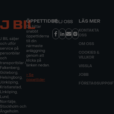
ÖPPETTIDER
LÄS MER
FÖLJ OSS
Du hittar
KONTAKTA
snabbt
OSS
öppettiderna
J BIL säljer
till din
och utför
OM OSS
närmaste
service på
anläggning
COOKIES &
personbilar
genom att
VILLKOR
och
klicka på
transportbilar i
länken nedan.
VISSLA
Falkenberg,
Göteborg,
JOBB
> Se
Helsingborg,
öppettider
Jönköping,
FÖRETAGSUPPGIF
Kristianstad,
Linköping,
Lund,
Norrtälje,
Stockholm och
Ängelholm.