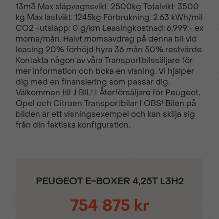
13m3 Max släpvagnsvikt: 2500kg Totalvikt: 3500
Digital
Digital serviceindikator
kg Max lastvikt: 1245kg Förbrukning: 2.63 kWh/mil
innerbackspegel
CO2 -utsläpp: 0 g/km Leasingkostnad: 6.999:- ex
moms/mån. Halvt momsavdrag på denna bil vid
leasing 20% förhöjd hyra 36 mån 50% restvärde
Digitalt förarkluster i
Dimstrålkastare med
Kontakta någon av våra Transportbilssäljare för
full-färg
kurvfunktion
mer information och boka en visning. Vi hjälper
dig med en finansiering som passar dig.
Välkommen till J BIL! I Återförsäljare för Peugeot,
Dödavinkelvarnare
Elektrisk startspärr
Opel och Citroen Transportbilar I OBS! Bilen på
bilden är ett visningsexempel och kan skilja sig
från din faktiska konfiguration.
Eljusterbara
Eluppvärmd framruta
sidospeglar
PEUGEOT E-BOXER 4,25T L3H2
ESP med ASR
Fartbegränsare
754 875 kr
Farthållare
Filhållningsassistans