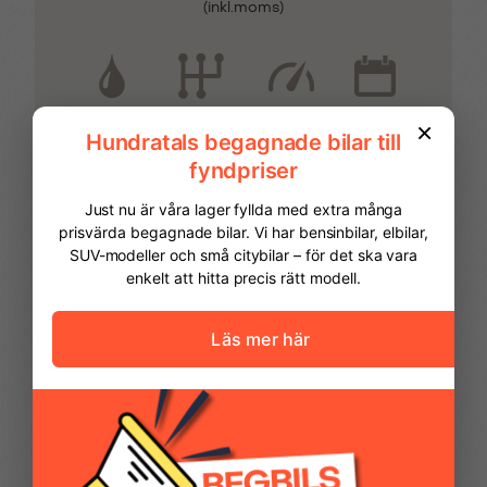
(inkl.moms)
Fjärrstyrt centrallås
Full Eco LED
strålkastare
El
0
2026
Automatisk
Förvaringsfack i
Förvaringsfack ovan
framdörrar
handskfacket
Förvaringsfack ovan
Förvaringsfack under
vindruta
radio
FINANSIERING
Handskfack
Hela hjulsidor
Vi hjälper dig att ordna finansiering av
din bil. Här kan du räkna ut din
Helljusassistent
Hill assist
månadskostnad och även göra en
ansökan online.